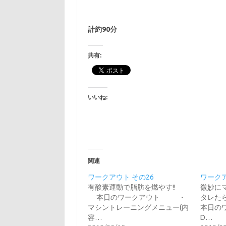
計約90分
共有:
いいね:
関連
ワークアウト その26
ワークア
有酸素運動で脂肪を燃やす!!
微妙に
本日のワークアウト ・
タレ
マシントレーニングメニュー(内
本日のワ
容…
D…