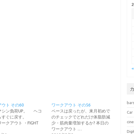
bar
ウト その60
ワークアウト その56
マシン負荷UP。 ヘコ
ペースは戻ったが、来月初めで
Car
たらすぐに戻す。
のチェックでどれだけ体脂肪減
cin
ークアウト ・FIGHT
少・筋肉量増加するか? 本日の
ワークアウト …
Dig