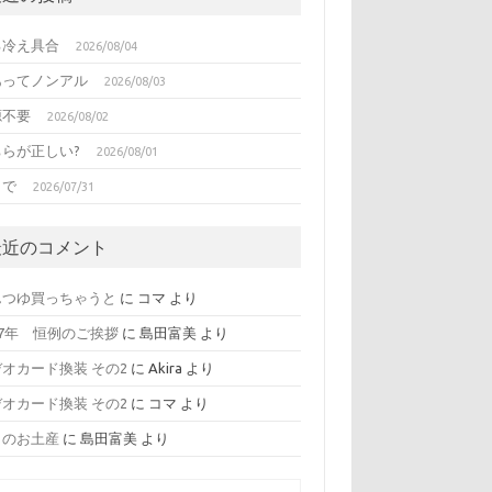
る冷え具合
2026/08/04
あってノンアル
2026/08/03
源不要
2026/08/02
ちらが正しい?
2026/08/01
日で
2026/07/31
最近のコメント
んつゆ買っちゃうと
に
コマ
より
17年 恒例のご挨拶
に
島田富美
より
オカード換装 その2
に
Akira
より
オカード換装 その2
に
コマ
より
日のお土産
に
島田富美
より