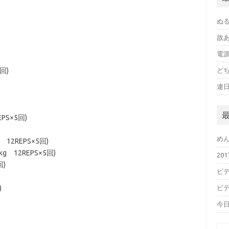
ぬ
故
電
回)
ど
連
S×5回)
め
2REPS×5回)
12REPS×5回)
20
回)
ビデ
)
ビデ
今