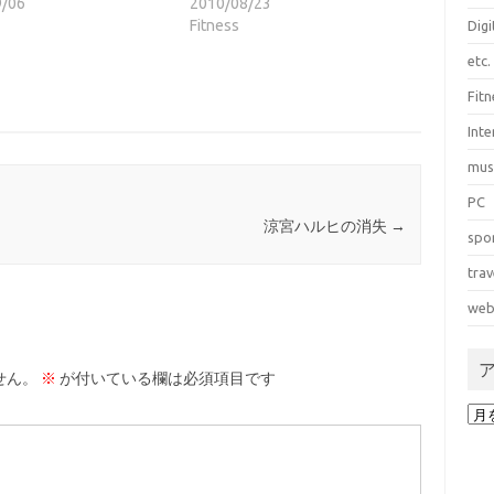
9/06
2010/08/23
Fitness
Dig
etc.
Fitn
Int
mus
PC
涼宮ハルヒの消失
→
spo
trav
web
せん。
※
が付いている欄は必須項目です
ア
ー
カ
イ