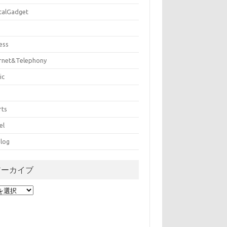
italGadget
ess
ernet&Telephony
ic
rts
el
log
アーカイブ