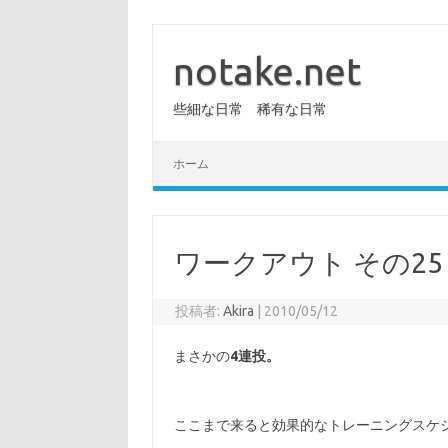
コ
ン
テ
notake.net
ン
ツ
へ
些細な日常 稀有な日常
ス
キ
ッ
プ
ホーム
ワークアウト その25
投稿者:
Akira
|
2010/05/12
まさかの
4連投。
ここまで来ると効果的なトレーニングスケ