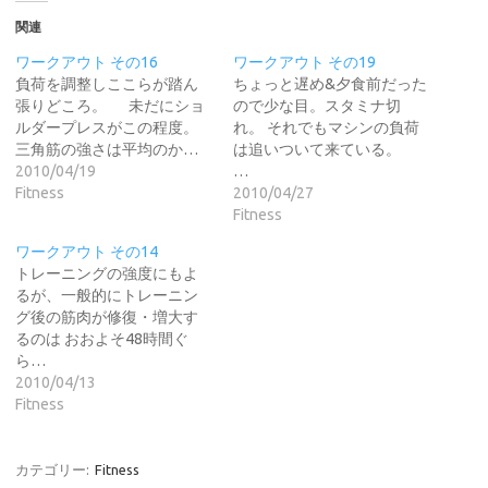
関連
ワークアウト その16
ワークアウト その19
負荷を調整しここらが踏ん
ちょっと遅め&夕食前だった
張りどころ。 未だにショ
ので少な目。スタミナ切
ルダープレスがこの程度。
れ。 それでもマシンの負荷
三角筋の強さは平均のか…
は追いついて来ている。
2010/04/19
…
Fitness
2010/04/27
Fitness
ワークアウト その14
トレーニングの強度にもよ
るが、一般的にトレーニン
グ後の筋肉が修復・増大す
るのは おおよそ48時間ぐ
ら…
2010/04/13
Fitness
カテゴリー:
Fitness