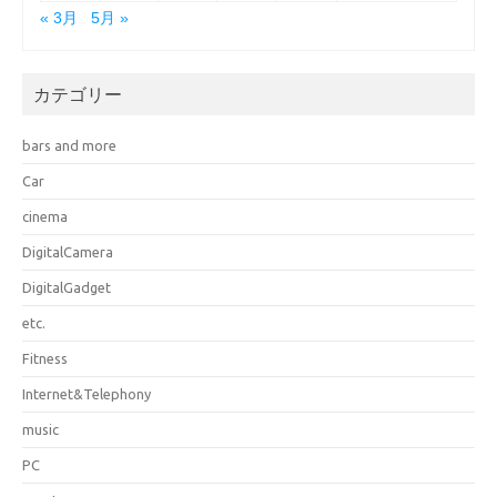
« 3月
5月 »
カテゴリー
bars and more
Car
cinema
DigitalCamera
DigitalGadget
etc.
Fitness
Internet&Telephony
music
PC