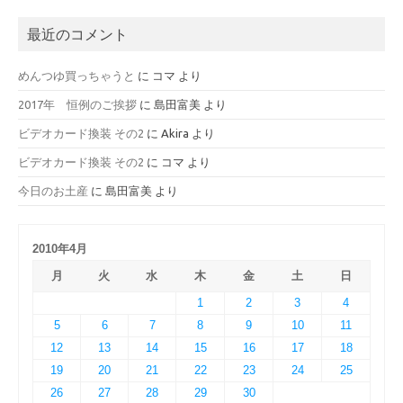
最近のコメント
めんつゆ買っちゃうと
に
コマ
より
2017年 恒例のご挨拶
に
島田富美
より
ビデオカード換装 その2
に
Akira
より
ビデオカード換装 その2
に
コマ
より
今日のお土産
に
島田富美
より
2010年4月
月
火
水
木
金
土
日
1
2
3
4
5
6
7
8
9
10
11
12
13
14
15
16
17
18
19
20
21
22
23
24
25
26
27
28
29
30