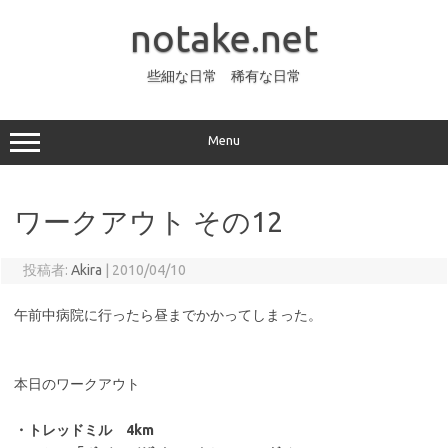
コ
ン
notake.net
テ
ン
ツ
へ
些細な日常 稀有な日常
ス
キ
ッ
プ
Menu
ワークアウト その12
投稿者:
Akira
|
2010/04/10
午前中病院に行ったら昼までかかってしまった。
本日のワークアウト
・トレッドミル 4km