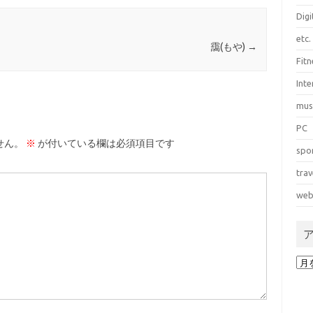
Dig
etc.
靄(もや)
→
Fitn
Int
mus
PC
せん。
※
が付いている欄は必須項目です
spo
trav
web
ア
ー
カ
イ