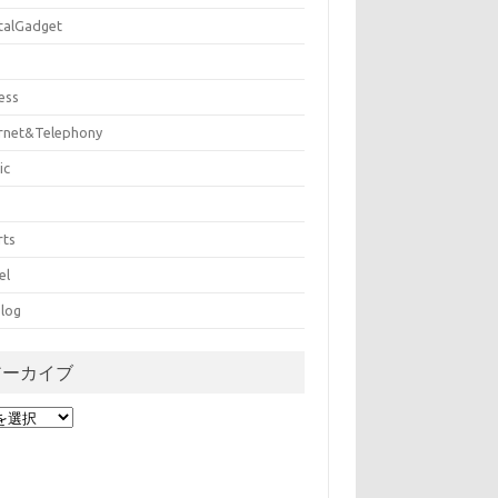
italGadget
ess
ernet&Telephony
ic
rts
el
log
アーカイブ