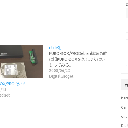
etch化
KURO-BOX/PRODebian構築の前
に旧KURO-BOXを久しぶりにい
じってみる。 ....…
2008/06/23
DigitalGadget
BOX/PRO その6
8/13
Gadget
bar
Car
cin
Dig