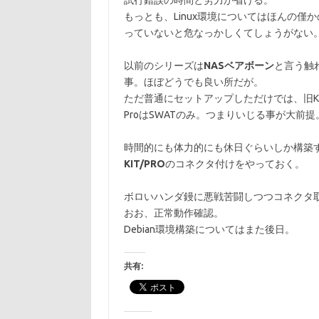
試行錯誤の時間と労力が省ける。
もっとも、Linux環境についてはほんの
っていないと危なっかしくてしょうがない
以前のシリーズは
NASベアボーン
と言う触
事。ほぼどうでも良い所だが。
ただ普通にセットアップしただけでは、旧KURO
ProはSWATのみ。つまりいじる事が大前提
時間的にも体力的にも休日ぐらいしか構築
KIT/PRO
のコネクタ付けをやっておく。
ボロいハンダ鏝に悪戦苦闘しつつコネクタ取り
おお、正常動作確認。
Debian環境構築についてはまた後日。
共有: