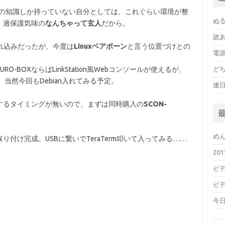
僅かの知識しか持っていない自分としては、これぐらい環境が整
ぬ
。過保護気味の
なんちゃって玄人
だから。
故
れ込みだったが、今度は
Linuxベアボーン
と言う位置づけとの
電
-BOXならばLinkStation風Webコンソールが使えるが、
ど
。当然今回もDebian入れてみる予定。
連
するタイミングが無いので、まずは同時購入の
SCON-
め
付け完成。USBに繋いでTeraTerm叩いて入ってみる……
20
ビデ
ビデ
今