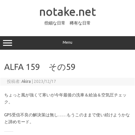
コ
ン
notake.net
テ
ン
ツ
へ
些細な日常 稀有な日常
ス
キ
ッ
プ
Menu
ALFA 159 その59
投稿者:
Akira
|
2023/12/17
ちょっと風が強くて寒いが今年最後の洗車＆給油＆空気圧チェッ
ク。
GPS受信不良の解決策は無し……もうこのままで使い続けようかな
と諦めモード。