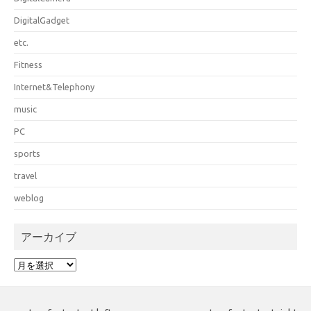
DigitalGadget
etc.
Fitness
Internet&Telephony
music
PC
sports
travel
weblog
アーカイブ
ア
ー
カ
イ