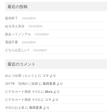
最近の投稿
提供終了
2026/08/05
ぬる冷え具合
2026/08/04
故あってノンアル
2026/08/03
電源不要
2026/08/02
どちらが正しい?
2026/08/01
最近のコメント
めんつゆ買っちゃうと
に
コマ
より
2017年 恒例のご挨拶
に
島田富美
より
ビデオカード換装 その2
に
Akira
より
ビデオカード換装 その2
に
コマ
より
今日のお土産
に
島田富美
より