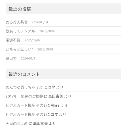
最近の投稿
ぬる冷え具合
2026/08/04
故あってノンアル
2026/08/03
電源不要
2026/08/02
どちらが正しい?
2026/08/01
連日で
2026/07/31
最近のコメント
めんつゆ買っちゃうと
に
コマ
より
2017年 恒例のご挨拶
に
島田富美
より
ビデオカード換装 その2
に
Akira
より
ビデオカード換装 その2
に
コマ
より
今日のお土産
に
島田富美
より