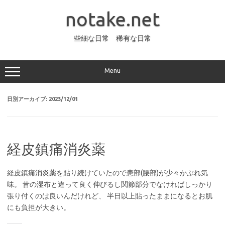
コ
ン
notake.net
テ
ン
ツ
へ
些細な日常 稀有な日常
ス
キ
ッ
プ
Menu
日別アーカイブ:
2023/12/01
経皮鎮痛消炎薬
経皮鎮痛消炎薬を貼り続けていたので患部(腰部)が少々かぶれ気
味。 昔の湿布と違って良く伸びるし関節部分でなければしっかり
張り付くのは良いんだけれど、 半日以上貼ったままになるとお肌
にも負担が大きい。