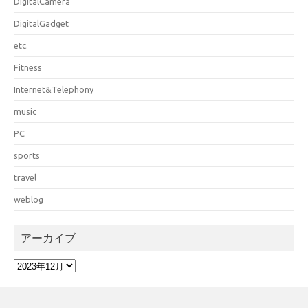
DigitalCamera
DigitalGadget
etc.
Fitness
Internet&Telephony
music
PC
sports
travel
weblog
アーカイブ
ア
ー
カ
イ