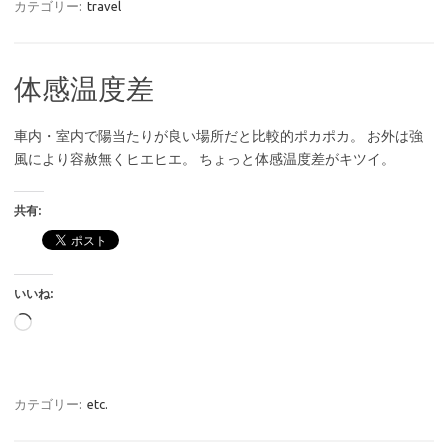
カテゴリー:
travel
体感温度差
車内・室内で陽当たりが良い場所だと比較的ポカポカ。 お外は強
風により容赦無くヒエヒエ。 ちょっと体感温度差がキツイ。
共有:
いいね:
読
み
込
み
カテゴリー:
etc.
中…