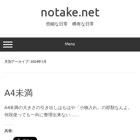
コ
ン
notake.net
テ
ン
ツ
へ
些細な日常 稀有な日常
ス
キ
ッ
プ
Menu
月別アーカイブ:
2024年1月
A4未満
A4未満の大きさの引き出しはもはや「小物入れ」の部類なんよ。
何段使っても一向に整理出来ない……
共有: