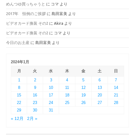
めんつゆ買っちゃうと
に
コマ
より
2017年 恒例のご挨拶
に
島田富美
より
ビデオカード換装 その2
に
Akira
より
ビデオカード換装 その2
に
コマ
より
今日のお土産
に
島田富美
より
2024年1月
月
火
水
木
金
土
日
1
2
3
4
5
6
7
8
9
10
11
12
13
14
15
16
17
18
19
20
21
22
23
24
25
26
27
28
29
30
31
« 12月
2月 »