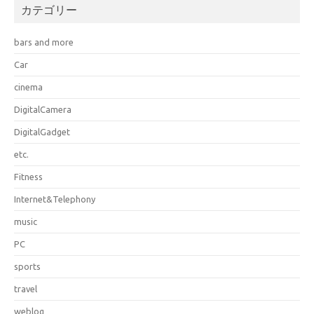
カテゴリー
bars and more
Car
cinema
DigitalCamera
DigitalGadget
etc.
Fitness
Internet&Telephony
music
PC
sports
travel
weblog