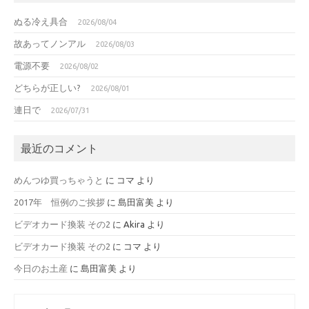
ぬる冷え具合
2026/08/04
故あってノンアル
2026/08/03
電源不要
2026/08/02
どちらが正しい?
2026/08/01
連日で
2026/07/31
最近のコメント
めんつゆ買っちゃうと
に
コマ
より
2017年 恒例のご挨拶
に
島田富美
より
ビデオカード換装 その2
に
Akira
より
ビデオカード換装 その2
に
コマ
より
今日のお土産
に
島田富美
より