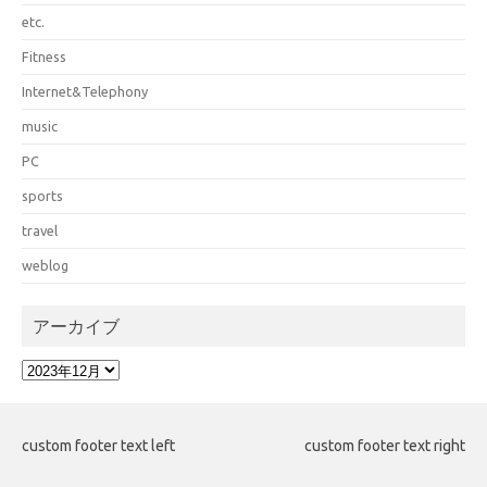
etc.
Fitness
Internet&Telephony
music
PC
sports
travel
weblog
アーカイブ
ア
ー
カ
イ
custom footer text left
custom footer text right
ブ