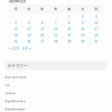
2023年12月
月
火
水
木
金
土
日
1
2
3
4
5
6
7
8
9
10
11
12
13
14
15
16
17
18
19
20
21
22
23
24
25
26
27
28
29
30
31
« 11月
1月 »
カテゴリー
bars and more
Car
cinema
DigitalCamera
DigitalGadget