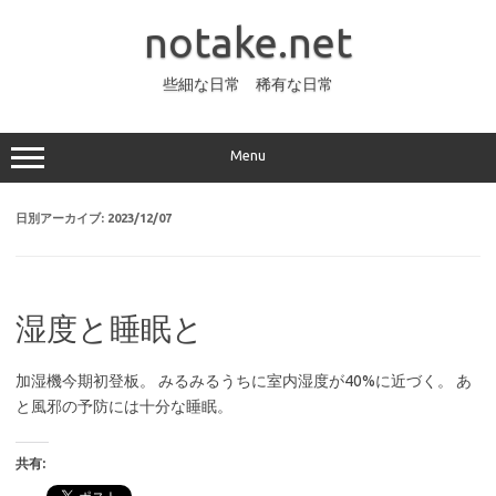
コ
ン
notake.net
テ
ン
ツ
へ
些細な日常 稀有な日常
ス
キ
ッ
プ
Menu
日別アーカイブ:
2023/12/07
湿度と睡眠と
加湿機今期初登板。 みるみるうちに室内湿度が40%に近づく。 あ
と風邪の予防には十分な睡眠。
共有: