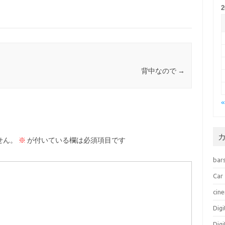
背中なので
→
せん。
※
が付いている欄は必須項目です
bar
Car
cin
Dig
Dig