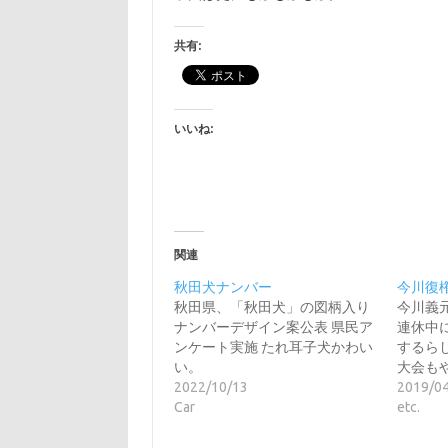
共有:
いいね:
関連
秋田犬ナンバー
今川復
秋田県、「秋田犬」の図柄入り
今川義
ナンバーデザイン案公表 県民ア
連休中
ンケート実施 たれ耳子犬かわい
するら
い。
大会も
2022/10/13
2019/0
Car
etc.