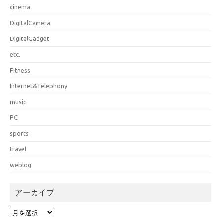
cinema
DigitalCamera
DigitalGadget
etc.
Fitness
Internet&Telephony
music
PC
sports
travel
weblog
アーカイブ
ア
ー