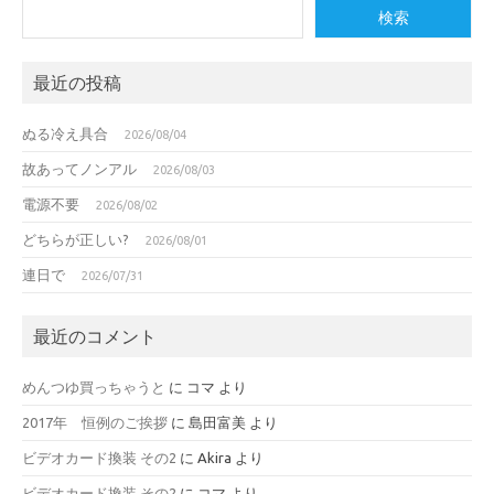
検索
最近の投稿
ぬる冷え具合
2026/08/04
故あってノンアル
2026/08/03
電源不要
2026/08/02
どちらが正しい?
2026/08/01
連日で
2026/07/31
最近のコメント
めんつゆ買っちゃうと
に
コマ
より
2017年 恒例のご挨拶
に
島田富美
より
ビデオカード換装 その2
に
Akira
より
ビデオカード換装 その2
に
コマ
より