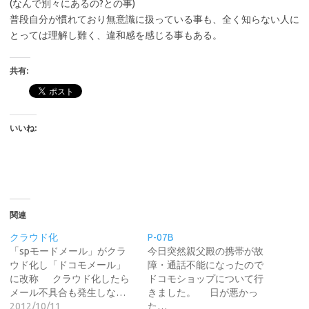
(なんで別々にあるの?との事)
普段自分が慣れており無意識に扱っている事も、全く知らない人に
とっては理解し難く、違和感を感じる事もある。
共有:
いいね:
関連
クラウド化
P-07B
「spモードメール」がクラ
今日突然親父殿の携帯が故
ウド化し「ドコモメール」
障・通話不能になったので
に改称 クラウド化したら
ドコモショップについて行
メール不具合も発生しな…
きました。 日が悪かっ
2012/10/11
た…