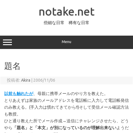
コ
ン
notake.net
テ
ン
ツ
へ
些細な日常 稀有な日常
ス
キ
ッ
プ
Menu
題名
投稿者:
Akira
|
2006/11/06
以前も触れたが
、母親に携帯メールのやり方を教えた。
とりあえずは家族のメールアドレスを電話帳に入力して電話帳発信
のみ教える。(手入力は慣れてきてから!!)そして受信メール確認方法
も教授。
ひと通り教えた所でメール作成→送信にチャレンジさせたら、どう
やら
「題名」と「本文」が別になっているのが理解出来ない
ようだ