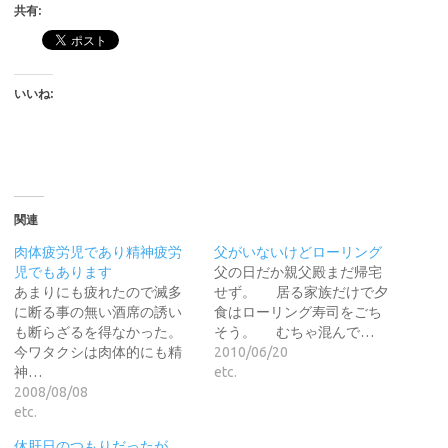
共有:
いいね:
関連
肉体疲労児であり精神疲労
父がいないけどローリング
児でもあります
父の日だか親父殿まだ帰宅
あまりにも疲れたので滅多
せず。 居る家族だけで夕
に断る事の無い酒席の誘い
食はローリング寿司をごち
も断らざるを得なかった。
そう。 むちゃ混んで…
今ワタクシは肉体的にも精
2010/06/20
神…
etc.
2008/08/08
etc.
休肝日のつもりだったが