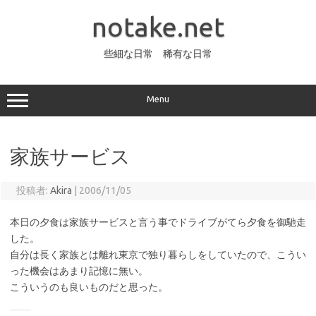
コ
ン
notake.net
テ
ン
ツ
へ
些細な日常 稀有な日常
ス
キ
ッ
プ
Menu
家族サービス
投稿者:
Akira
|
2006/11/05
本日の夕食は家族サービスと言う事でドライブがてら夕食を御馳走
した。
自分は長く家族とは離れ東京で独り暮らしをしていたので、こうい
った機会はあまり記憶に無い。
こういうのも良いものだと思った。