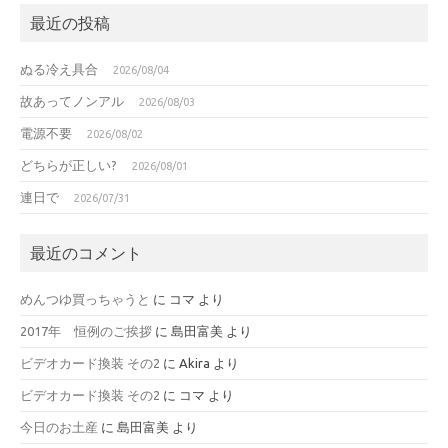
最近の投稿
ぬる冷え具合
2026/08/04
故あってノンアル
2026/08/03
電源不要
2026/08/02
どちらが正しい?
2026/08/01
連日で
2026/07/31
最近のコメント
めんつゆ買っちゃうと
に
コマ
より
2017年 恒例のご挨拶
に
島田富美
より
ビデオカード換装 その2
に
Akira
より
ビデオカード換装 その2
に
コマ
より
今日のお土産
に
島田富美
より