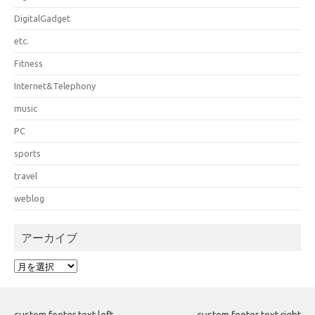
DigitalGadget
etc.
Fitness
Internet&Telephony
music
PC
sports
travel
weblog
アーカイブ
ア
ー
カ
イ
custom footer text left
custom footer text right