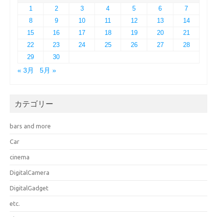
1
2
3
4
5
6
7
8
9
10
11
12
13
14
15
16
17
18
19
20
21
22
23
24
25
26
27
28
29
30
« 3月
5月 »
カテゴリー
bars and more
Car
cinema
DigitalCamera
DigitalGadget
etc.