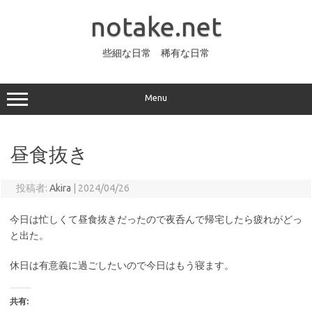
コ
ン
notake.net
テ
ン
ツ
へ
些細な日常 稀有な日常
ス
キ
ッ
プ
Menu
昼食抜き
投稿者:
Akira
|
2024/04/26
今日は忙しくて昼食抜きだったので夜呑んで帰宅したら疲れがどっ
と出た。
休日は有意義に過ごしたいので今日はもう寝ます。
共有: