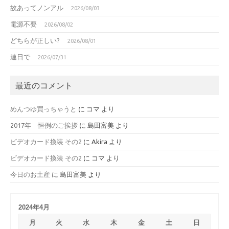
故あってノンアル
2026/08/03
電源不要
2026/08/02
どちらが正しい?
2026/08/01
連日で
2026/07/31
最近のコメント
めんつゆ買っちゃうと
に
コマ
より
2017年 恒例のご挨拶
に
島田富美
より
ビデオカード換装 その2
に
Akira
より
ビデオカード換装 その2
に
コマ
より
今日のお土産
に
島田富美
より
2024年4月
月
火
水
木
金
土
日