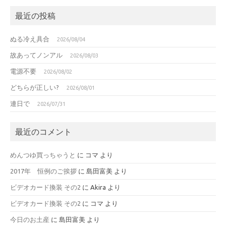
最近の投稿
ぬる冷え具合
2026/08/04
故あってノンアル
2026/08/03
電源不要
2026/08/02
どちらが正しい?
2026/08/01
連日で
2026/07/31
最近のコメント
めんつゆ買っちゃうと
に
コマ
より
2017年 恒例のご挨拶
に
島田富美
より
ビデオカード換装 その2
に
Akira
より
ビデオカード換装 その2
に
コマ
より
今日のお土産
に
島田富美
より