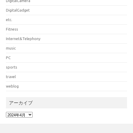
DigitalCamera
DigitalGadget
etc.
Fitness
Internet&Telephony
music
PC
sports
travel
weblog
アーカイブ
ア
ー
カ
イ