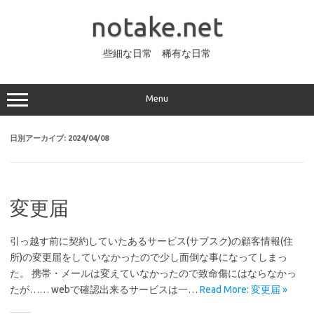
コ
ン
notake.net
テ
ン
ツ
へ
些細な日常 稀有な日常
ス
キ
ッ
プ
Menu
日別アーカイブ:
2024/04/08
変更届
引っ越す前に契約していたあるサービス(サブスク)の顧客情報(住
所)の変更届をしていなかったので少し面倒な事になってしまっ
た。 携帯・メールは変えていなかったので致命傷にはならなかっ
たが…… webで確認出来るサービスは一…
Read More: 変更届 »