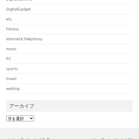
DigitalGadget
etc.
Fitness
Internet&Telephony
music
PC
sports
travel
weblog
アーカイブ
ア
ー
カ
イ