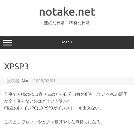
コ
ン
notake.net
テ
ン
ツ
へ
些細な日常 稀有な日常
ス
キ
ッ
プ
Menu
XPSP3
投稿者:
Akira
|
2008/02/01
仕事で人様のPCは直せるのだが自分自身の所有しているPCの調子
が全く直らないのはどういう訳か?
(現在の)メインPCにXPSP3がインストール出来ない。
このままでもいいやと少々投げやりな気持ちになる。