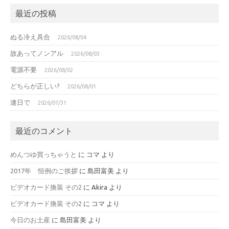
最近の投稿
ぬる冷え具合
2026/08/04
故あってノンアル
2026/08/03
電源不要
2026/08/02
どちらが正しい?
2026/08/01
連日で
2026/07/31
最近のコメント
めんつゆ買っちゃうと
に
コマ
より
2017年 恒例のご挨拶
に
島田富美
より
ビデオカード換装 その2
に
Akira
より
ビデオカード換装 その2
に
コマ
より
今日のお土産
に
島田富美
より