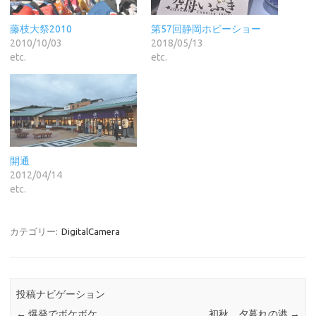
藤枝大祭2010
第57回静岡ホビーショー
2010/10/03
2018/05/13
etc.
etc.
開通
2012/04/14
etc.
カテゴリー:
DigitalCamera
投稿ナビゲーション
←
爆発でボケボケ
初秋 夕暮れの港
→