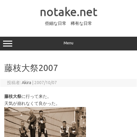
コ
ン
notake.net
テ
ン
ツ
へ
些細な日常 稀有な日常
ス
キ
ッ
プ
Menu
藤枝大祭2007
投稿者:
Akira
|
2007/10/07
藤枝大祭
に行って来た。
天気が崩れなくて良かった。