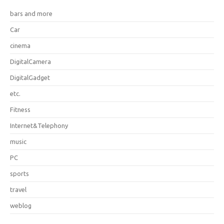
bars and more
Car
cinema
DigitalCamera
DigitalGadget
etc.
Fitness
Internet&Telephony
music
PC
sports
travel
weblog