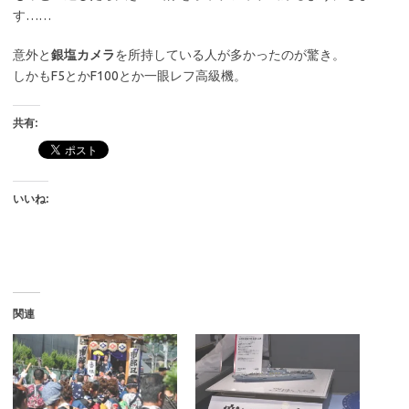
す……
意外と
銀塩カメラ
を所持している人が多かったのが驚き。
しかもF5とかF100とか一眼レフ高級機。
共有:
いいね:
関連