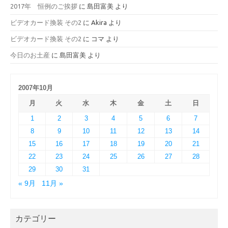
2017年 恒例のご挨拶
に
島田富美
より
ビデオカード換装 その2
に
Akira
より
ビデオカード換装 その2
に
コマ
より
今日のお土産
に
島田富美
より
2007年10月
月
火
水
木
金
土
日
1
2
3
4
5
6
7
8
9
10
11
12
13
14
15
16
17
18
19
20
21
22
23
24
25
26
27
28
29
30
31
« 9月
11月 »
カテゴリー