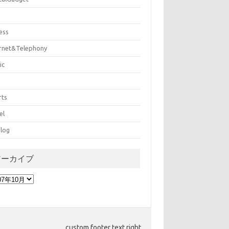
ess
ernet&Telephony
ic
rts
el
log
アーカイブ
custom footer text right