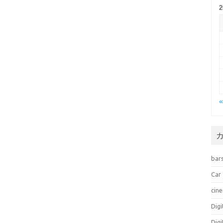
bar
Car
cin
Dig
Dig