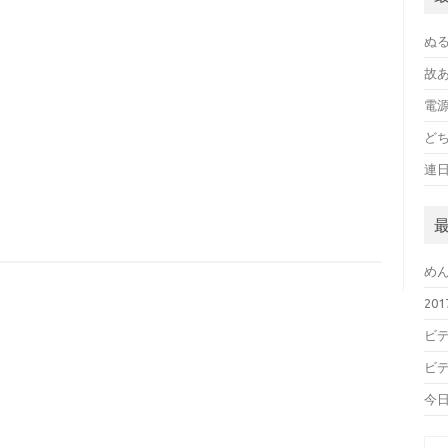
ぬ
故
電
ど
連
め
20
ビデ
ビデ
今