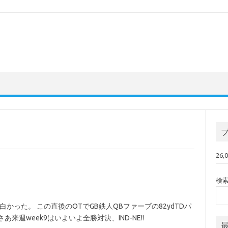
26
検
が面白かった。 この直後のOTでGB鉄人QBファーブの82ydTDパ
週week9はいよいよ全勝対決、IND-NE!!