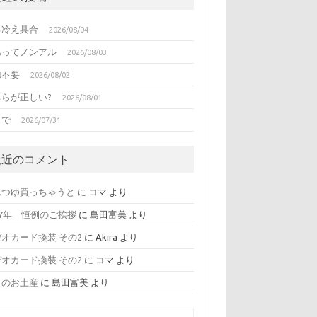
る冷え具合
2026/08/04
あってノンアル
2026/08/03
源不要
2026/08/02
ちらが正しい?
2026/08/01
日で
2026/07/31
最近のコメント
んつゆ買っちゃうと
に
コマ
より
17年 恒例のご挨拶
に
島田富美
より
オカード換装 その2
に
Akira
より
オカード換装 その2
に
コマ
より
日のお土産
に
島田富美
より