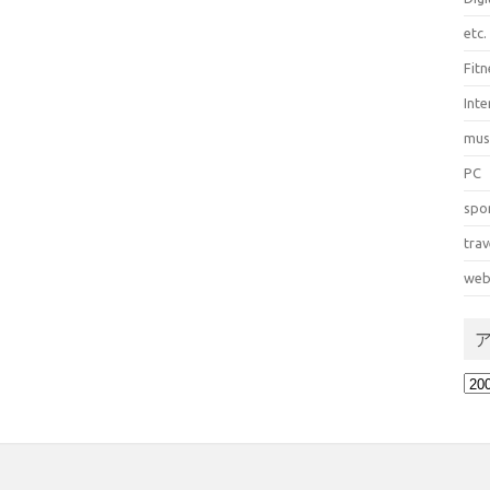
etc.
Fitn
Int
mus
PC
spo
trav
web
ア
ー
カ
イ
ブ