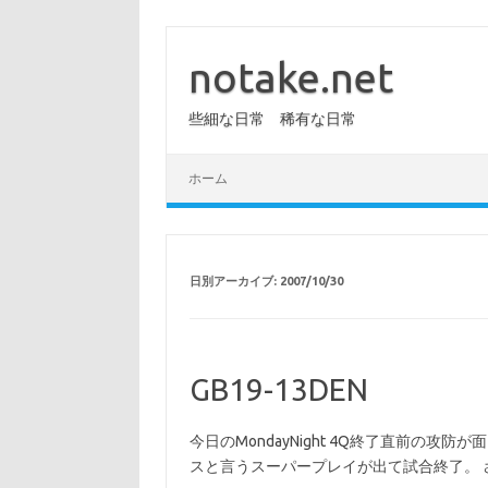
コ
ン
テ
notake.net
ン
ツ
へ
些細な日常 稀有な日常
ス
キ
ッ
プ
ホーム
日別アーカイブ:
2007/10/30
GB19-13DEN
今日のMondayNight 4Q終了直前の攻防
スと言うスーパープレイが出て試合終了。 さあ来