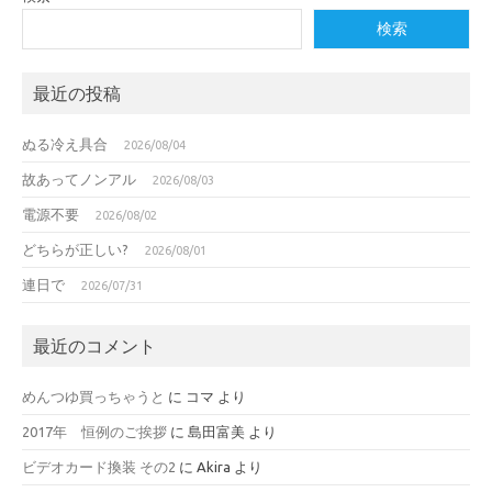
検索
最近の投稿
ぬる冷え具合
2026/08/04
故あってノンアル
2026/08/03
電源不要
2026/08/02
どちらが正しい?
2026/08/01
連日で
2026/07/31
最近のコメント
めんつゆ買っちゃうと
に
コマ
より
2017年 恒例のご挨拶
に
島田富美
より
ビデオカード換装 その2
に
Akira
より