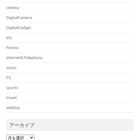
cinema
DigitalCamera
DigitalGadget
etc.
Fitness
Internet&Telephony
music
PC
sports
travel
weblog
アーカイブ
ア