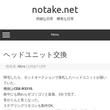
コ
ン
notake.net
テ
ン
ツ
へ
些細な日常 稀有な日常
ス
キ
ッ
プ
Menu
ヘッドユニット交換
投稿者:
Akira
|
2006/11/09
帰宅したら、ネットオークションで落札したヘッドユニットが届い
ていた。
機種は
CDX-R3310
。
夜中にも関わらずゴソゴソと装着。5分で完了。
音がぐんと良くなった。
ステアリングリモコンも動作OK。