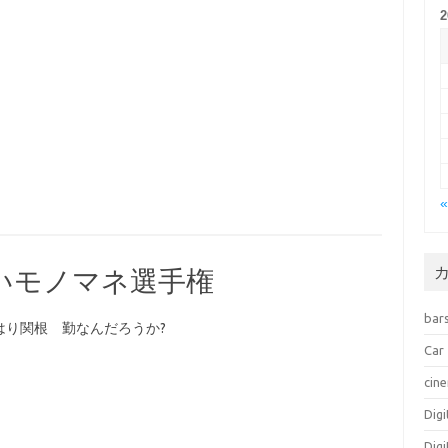
いモノマネ選手権
bar
はり関根 勤なんだろうか?
Car
cin
Dig
Dig