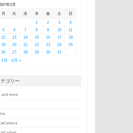
2007年3月
月
火
水
木
金
土
日
1
2
3
4
5
6
7
8
9
10
11
12
13
14
15
16
17
18
19
20
21
22
23
24
25
26
27
28
29
30
31
« 2月
4月 »
カテゴリー
s and more
ema
italCamera
italGadget