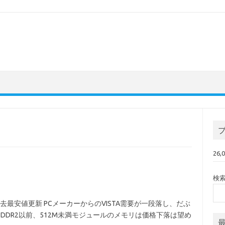
26
検
去最安値更新 PCメーカーからのVISTA需要が一段落し、だぶ
DDR2以前、512M未満モジュールのメモリは価格下落は望め