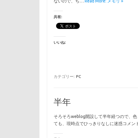
ないので、ち…
Read More: メモリ »
共有:
いいね:
カテゴリー:
PC
半年
そろそろweblog開設して半年経つので、
ても、現時点でひっきりなしに迷惑コメン