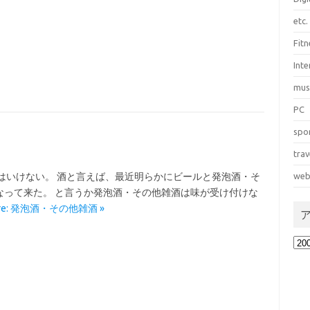
etc.
Fitn
Int
mus
PC
spo
trav
はいけない。 酒と言えば、最近明らかにビールと発泡酒・そ
web
なって来た。 と言うか発泡酒・その他雑酒は味が受け付けな
ore: 発泡酒・その他雑酒 »
ア
ー
カ
イ
ブ