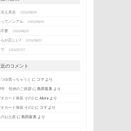
る冷え具合
2026/08/04
あってノンアル
2026/08/03
源不要
2026/08/02
ちらが正しい?
2026/08/01
日で
2026/07/31
最近のコメント
んつゆ買っちゃうと
に
コマ
より
17年 恒例のご挨拶
に
島田富美
より
オカード換装 その2
に
Akira
より
オカード換装 その2
に
コマ
より
日のお土産
に
島田富美
より