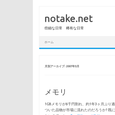
コ
ン
テ
notake.net
ン
ツ
へ
些細な日常 稀有な日常
ス
キ
ッ
プ
ホーム
月別アーカイブ:
2007年3月
メモリ
1GBメモリが6千円割れ、約1年3ヶ月ぶり過
ついた品物が市場に流れたのだろうか? 既に