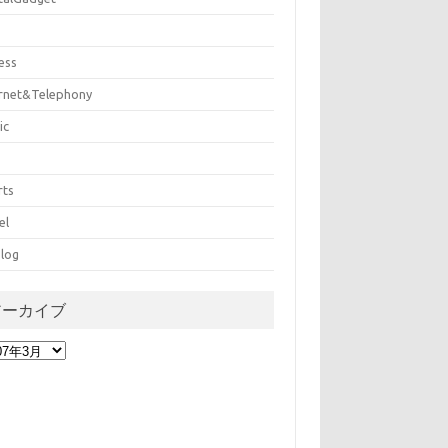
ess
ernet&Telephony
ic
rts
el
log
アーカイブ