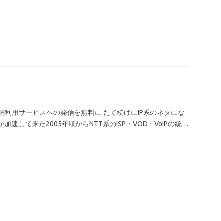
IP基盤網利用サービスへの発信を無料に たて続けにIP系のネタにな
速して来た2005年頃からNTT系のISP・VOD・VoIPの統…