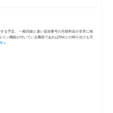
加する予定。 一般回線と違い追加番号の月額料金が非常に格
イヤルイン機能が付いている機器であればFAXとの鳴り分けも可
号 »