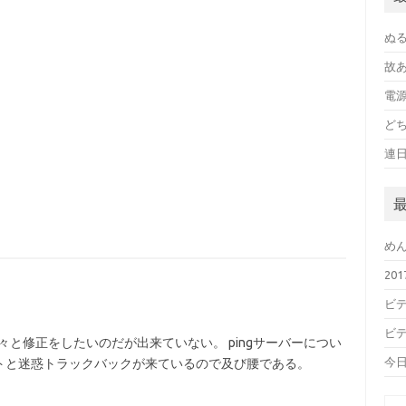
ぬ
故
電
ど
連
め
20
ビデ
ビデ
色々と修正をしたいのだが出来ていない。 pingサーバーについ
今
トと迷惑トラックバックが来ているので及び腰である。