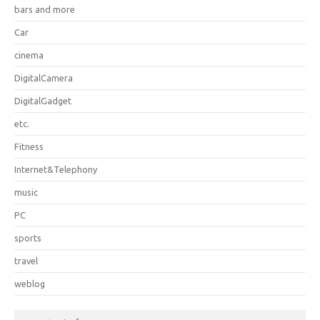
bars and more
Car
cinema
DigitalCamera
DigitalGadget
etc.
Fitness
Internet&Telephony
music
PC
sports
travel
weblog