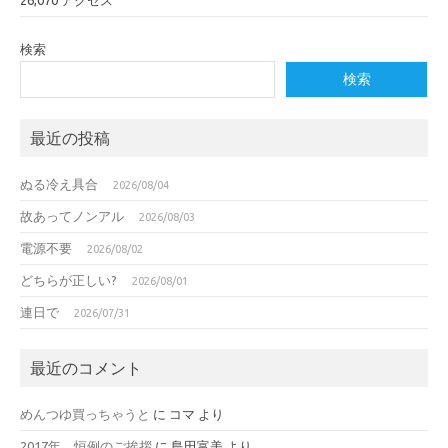
検索
検索
最近の投稿
ぬる冷え具合
2026/08/04
故あってノンアル
2026/08/03
電源不要
2026/08/02
どちらが正しい?
2026/08/01
連日で
2026/07/31
最近のコメント
めんつゆ買っちゃうと
に
コマ
より
2017年 恒例のご挨拶
に
島田富美
より