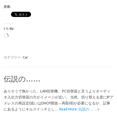
共有:
いいね:
読
み
込
み
カテゴリー:
Car
中…
伝説の……
ありそうで無かった、LAN切替機。 PC切替器と言うよりオーディ
オ入出力切替器の方がイメージが近い。 当然、切り替える度にIPア
ドレスの再設定(或いはDHCP開放→再取得)が必要になるが、記事
にあるようにキルスイッチとし…
Read More: 伝説の…… »