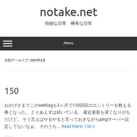
コ
ン
notake.net
テ
ン
ツ
へ
些細な日常 稀有な日常
ス
キ
ッ
プ
Menu
月別アーカイブ:
2007年2月
150
おかげさまでこのweblogも5ヶ月で150回目のエントリーを数える
事となった。 とりあえずは続いている。 最近更新も遅くなりがち
だけど。 そう言えばやるやると言っておきながらpingサーバー設
定してないなぁ。 そのうち…
Read More: 150 »