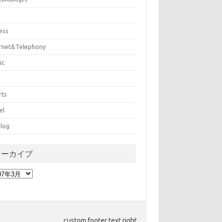
ess
ernet&Telephony
ic
rts
el
log
アーカイブ
custom footer text right