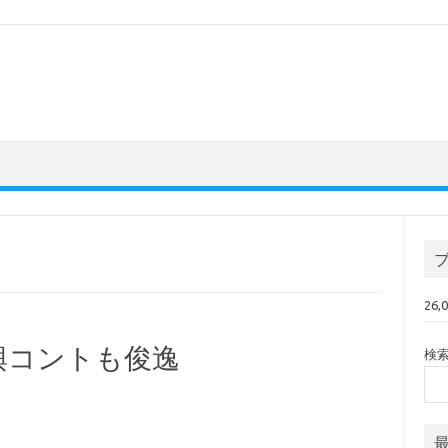
26
興コントも俊逸
検