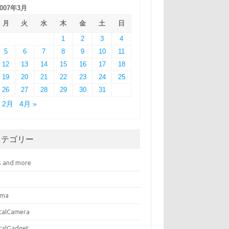
2007年3月
月
火
水
木
金
土
日
1
2
3
4
5
6
7
8
9
10
11
12
13
14
15
16
17
18
19
20
21
22
23
24
25
26
27
28
29
30
31
« 2月
4月 »
カテゴリー
s and more
ema
italCamera
italGadget