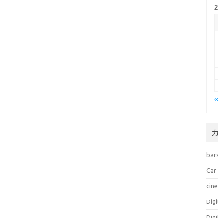
bar
Car
cin
Dig
Dig