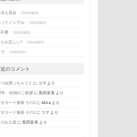
る冷え具合
2026/08/04
あってノンアル
2026/08/03
源不要
2026/08/02
ちらが正しい?
2026/08/01
日で
2026/07/31
最近のコメント
んつゆ買っちゃうと
に
コマ
より
17年 恒例のご挨拶
に
島田富美
より
オカード換装 その2
に
Akira
より
オカード換装 その2
に
コマ
より
日のお土産
に
島田富美
より