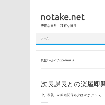
コ
ン
テ
notake.net
ン
ツ
へ
些細な日常 稀有な日常
ス
キ
ッ
プ
ホーム
日別アーカイブ:
2007/03/15
次長課長との楽屋即
中川家礼二の鉄道関係ネタはやはりいい。