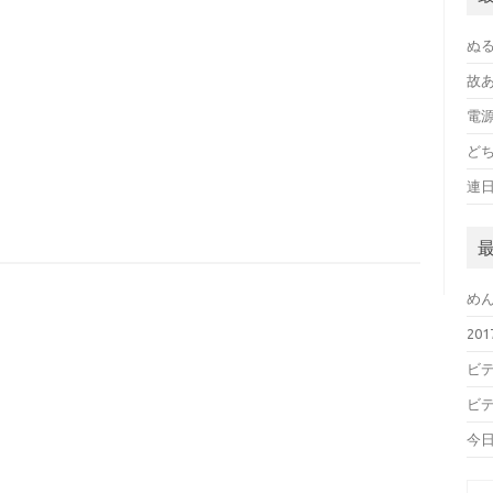
ぬ
故
電
ど
連
め
20
ビデ
ビデ
今