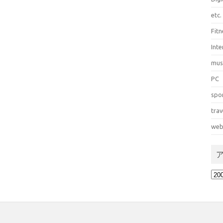
etc.
Fitn
Int
mus
PC
spo
trav
web
ア
ー
カ
イ
ブ