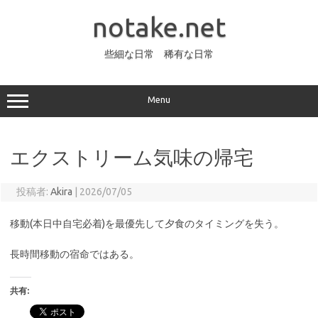
コ
ン
notake.net
テ
ン
ツ
へ
些細な日常 稀有な日常
ス
キ
ッ
プ
Menu
エクストリーム気味の帰宅
投稿者:
Akira
|
2026/07/05
移動(本日中自宅必着)を最優先して夕食のタイミングを失う。
長時間移動の宿命ではある。
共有: