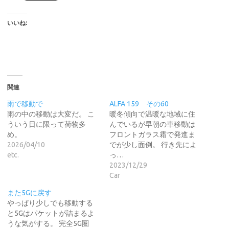
いいね:
関連
雨で移動で
ALFA 159 その60
雨の中の移動は大変だ。 こ
暖冬傾向で温暖な地域に住
ういう日に限って荷物多
んでいるが早朝の車移動は
め。
フロントガラス霜で発進ま
2026/04/10
でが少し面倒。 行き先によ
etc.
っ…
2023/12/29
Car
また5Gに戻す
やっぱり少しでも移動する
と5Gはパケットが詰まるよ
うな気がする。 完全5G圏