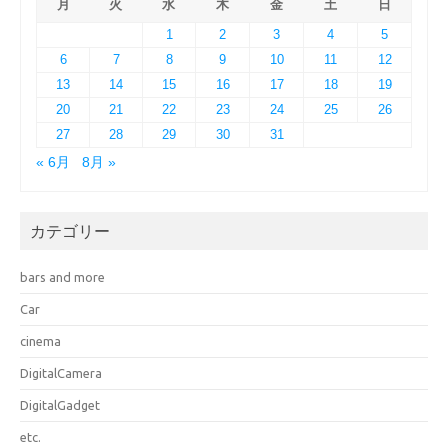
月
火
水
木
金
土
日
1
2
3
4
5
6
7
8
9
10
11
12
13
14
15
16
17
18
19
20
21
22
23
24
25
26
27
28
29
30
31
« 6月
8月 »
カテゴリー
bars and more
Car
cinema
DigitalCamera
DigitalGadget
etc.