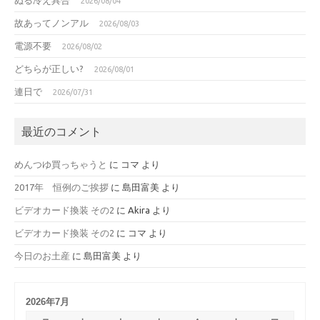
2026/08/04
故あってノンアル
2026/08/03
電源不要
2026/08/02
どちらが正しい?
2026/08/01
連日で
2026/07/31
最近のコメント
めんつゆ買っちゃうと
に
コマ
より
2017年 恒例のご挨拶
に
島田富美
より
ビデオカード換装 その2
に
Akira
より
ビデオカード換装 その2
に
コマ
より
今日のお土産
に
島田富美
より
2026年7月