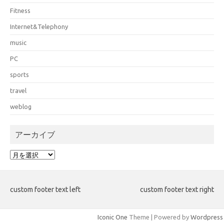
Fitness
Internet&Telephony
music
PC
sports
travel
weblog
アーカイブ
ア
ー
カ
イ
custom footer text left
custom footer text right
ブ
Iconic One
Theme | Powered by
Wordpress