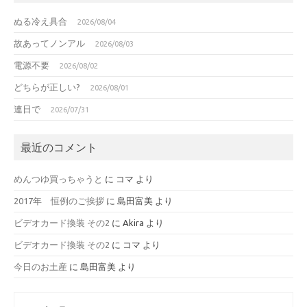
ぬる冷え具合
2026/08/04
故あってノンアル
2026/08/03
電源不要
2026/08/02
どちらが正しい?
2026/08/01
連日で
2026/07/31
最近のコメント
めんつゆ買っちゃうと
に
コマ
より
2017年 恒例のご挨拶
に
島田富美
より
ビデオカード換装 その2
に
Akira
より
ビデオカード換装 その2
に
コマ
より
今日のお土産
に
島田富美
より