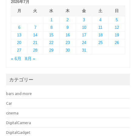
2026年7月
月
火
水
木
金
土
日
1
2
3
4
5
6
7
8
9
10
11
12
13
14
15
16
17
18
19
20
21
22
23
24
25
26
27
28
29
30
31
« 6月
8月 »
カテゴリー
bars and more
Car
cinema
DigitalCamera
DigitalGadget