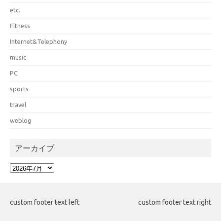
etc.
Fitness
Internet&Telephony
music
PC
sports
travel
weblog
アーカイブ
ア
ー
カ
イ
custom footer text left
custom footer text right
ブ