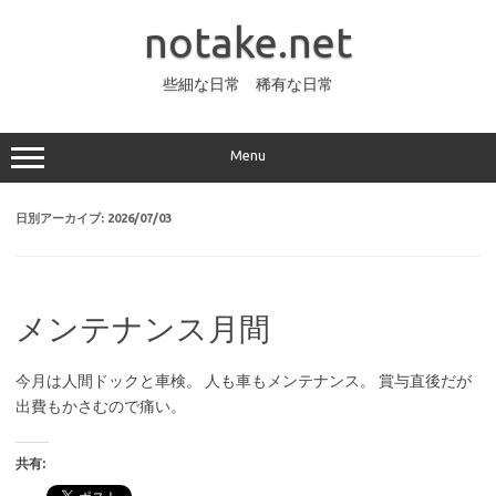
コ
ン
notake.net
テ
ン
ツ
へ
些細な日常 稀有な日常
ス
キ
ッ
プ
Menu
日別アーカイブ:
2026/07/03
メンテナンス月間
今月は人間ドックと車検。 人も車もメンテナンス。 賞与直後だが
出費もかさむので痛い。
共有: