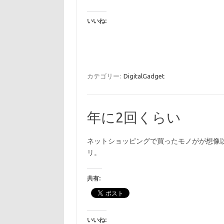
いいね:
カテゴリー:
DigitalGadget
年に2回くらい
ネットショッピングで買ったモノがが想像
リ。
共有:
いいね: