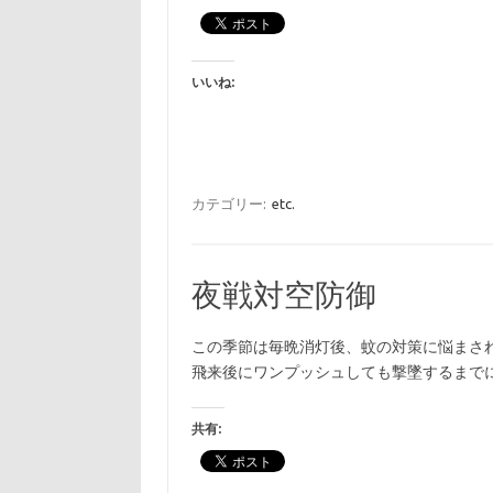
いいね:
カテゴリー:
etc.
夜戦対空防御
この季節は毎晩消灯後、蚊の対策に悩まさ
飛来後にワンプッシュしても撃墜するまでに
共有: