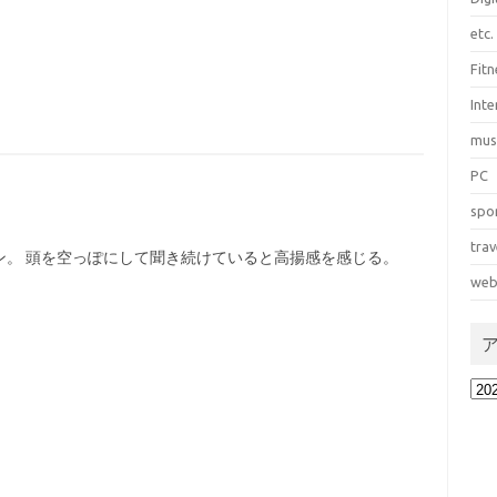
etc.
Fitn
Int
mus
PC
spo
trav
ン。 頭を空っぽにして聞き続けていると高揚感を感じる。
web
ア
ー
カ
イ
ブ