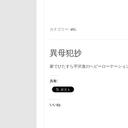
カテゴリー:
etc.
異母犯抄
家でひたすら平沢進のヘビーローテーショ
共有:
いいね: