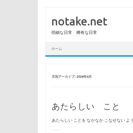
コ
ン
テ
notake.net
ン
ツ
へ
些細な日常 稀有な日常
ス
キ
ッ
プ
ホーム
月別アーカイブ:
2026年6月
あたらしい こと
あたらしい ことを なかなか こなせない よ