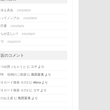
る冷え具合
2026/08/04
あってノンアル
2026/08/03
源不要
2026/08/02
ちらが正しい?
2026/08/01
日で
2026/07/31
最近のコメント
んつゆ買っちゃうと
に
コマ
より
17年 恒例のご挨拶
に
島田富美
より
オカード換装 その2
に
Akira
より
オカード換装 その2
に
コマ
より
日のお土産
に
島田富美
より