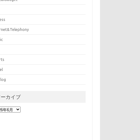
ess
ernet&Telephony
ic
rts
el
log
アーカイブ