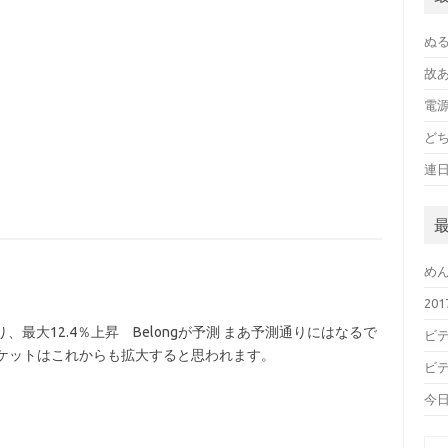
ぬ
故
電
ど
連
め
20
がり、最大12.4％上昇 Belongが予測 まあ予測通りにはなるで
ビデ
ーケットはこれからも拡大すると思われます。
ビデ
今