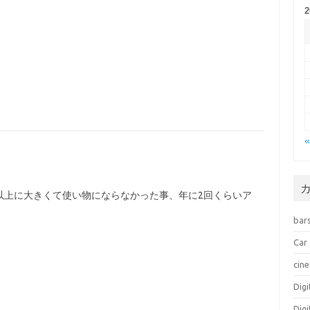
以上に大きくて使い物にならなかった事、年に2回くらいア
bar
Car
cin
Dig
Dig