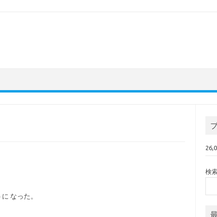
26
検
うに なった。