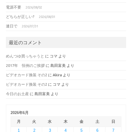
電源不要
2026/08/02
どちらが正しい?
2026/08/01
連日で
2026/07/31
最近のコメント
めんつゆ買っちゃうと
に
コマ
より
2017年 恒例のご挨拶
に
島田富美
より
ビデオカード換装 その2
に
Akira
より
ビデオカード換装 その2
に
コマ
より
今日のお土産
に
島田富美
より
2026年6月
月
火
水
木
金
土
日
1
2
3
4
5
6
7