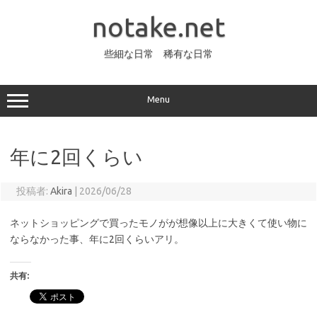
コ
ン
notake.net
テ
ン
ツ
へ
些細な日常 稀有な日常
ス
キ
ッ
プ
Menu
年に2回くらい
投稿者:
Akira
|
2026/06/28
ネットショッピングで買ったモノがが想像以上に大きくて使い物に
ならなかった事、年に2回くらいアリ。
共有: