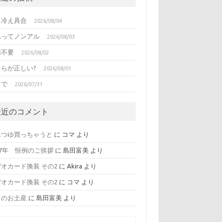
る冷え具合
2026/08/04
あってノンアル
2026/08/03
源不要
2026/08/02
ちらが正しい?
2026/08/01
日で
2026/07/31
最近のコメント
んつゆ買っちゃうと
に
コマ
より
17年 恒例のご挨拶
に
島田富美
より
オカード換装 その2
に
Akira
より
オカード換装 その2
に
コマ
より
日のお土産
に
島田富美
より