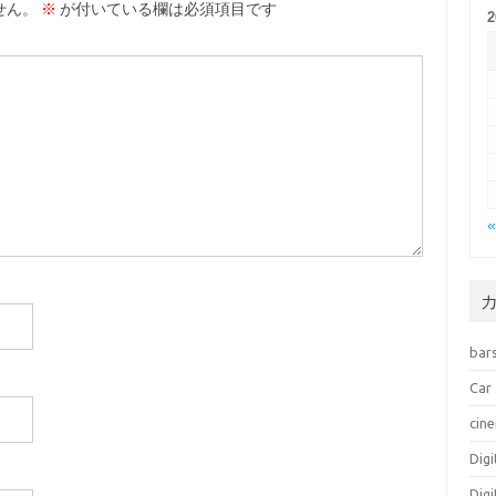
せん。
※
が付いている欄は必須項目です
bar
Car
cin
Dig
Dig