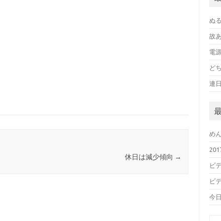
ぬ
故
電
ど
連
め
20
休日は減少傾向
→
ビデ
ビデ
今