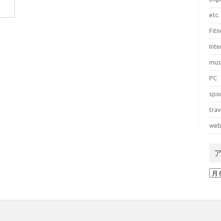
etc.
Fitn
Int
mus
PC
spo
trav
web
ア
ー
カ
イ
ブ