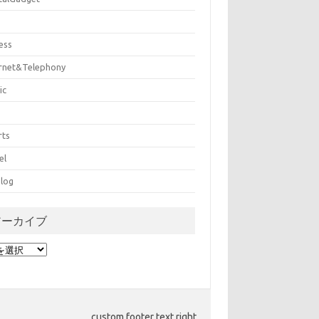
ess
ernet&Telephony
ic
rts
el
log
アーカイブ
custom footer text right