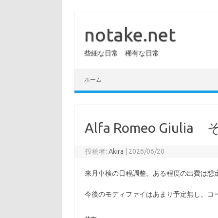
コ
ン
テ
notake.net
ン
ツ
へ
些細な日常 稀有な日常
ス
キ
ッ
プ
ホーム
Alfa Romeo Giulia
投稿者:
Akira
|
2026/06/20
来月車検の日程調整。ある程度の出費は想
今後のモディファイはあまり予定無し。コ