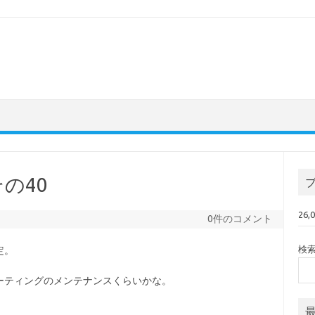
 その40
26
0件のコメント
検
定。
ーティングのメンテナンスくらいかな。