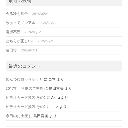
最近の投稿
ぬる冷え具合
2026/08/04
故あってノンアル
2026/08/03
電源不要
2026/08/02
どちらが正しい?
2026/08/01
連日で
2026/07/31
最近のコメント
めんつゆ買っちゃうと
に
コマ
より
2017年 恒例のご挨拶
に
島田富美
より
ビデオカード換装 その2
に
Akira
より
ビデオカード換装 その2
に
コマ
より
今日のお土産
に
島田富美
より