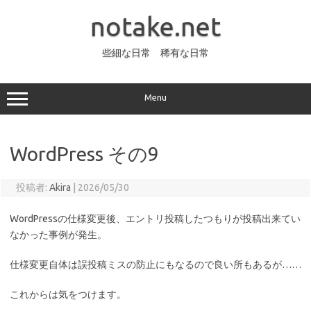
コ
ン
notake.net
テ
ン
ツ
へ
些細な日常 稀有な日常
ス
キ
ッ
プ
Menu
WordPress その9
投稿者:
Akira
|
2026/05/30
WordPressの仕様変更後、エントリ投稿したつもりが投稿出来てい
なかった事例が発生。
仕様変更自体は誤投稿ミスの防止にもなるので良い所もあるが……
これからは気をつけます。