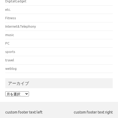
DigitalGadget
etc.
Fitness
Internet&Telephony
music
PC
sports
travel
weblog
アーカイブ
ア
ー
カ
イ
custom footer text left
custom footer text right
ブ