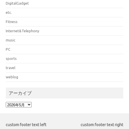
DigitalGadget
etc.
Fitness
Internet&Telephony
music
PC
sports
travel
weblog
アーカイブ
ア
ー
カ
イ
custom footer text left
custom footer text right
ブ