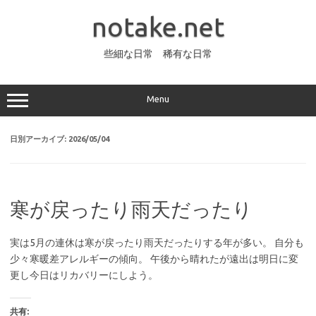
コ
ン
notake.net
テ
ン
ツ
へ
些細な日常 稀有な日常
ス
キ
ッ
プ
Menu
日別アーカイブ:
2026/05/04
寒が戻ったり雨天だったり
実は5月の連休は寒が戻ったり雨天だったりする年が多い。 自分も
少々寒暖差アレルギーの傾向。 午後から晴れたが遠出は明日に変
更し今日はリカバリーにしよう。
共有: