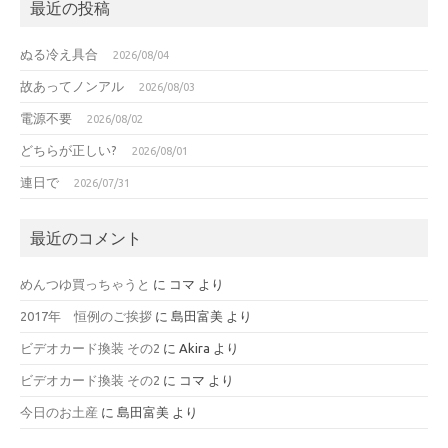
最近の投稿
ぬる冷え具合
2026/08/04
故あってノンアル
2026/08/03
電源不要
2026/08/02
どちらが正しい?
2026/08/01
連日で
2026/07/31
最近のコメント
めんつゆ買っちゃうと
に
コマ
より
2017年 恒例のご挨拶
に
島田富美
より
ビデオカード換装 その2
に
Akira
より
ビデオカード換装 その2
に
コマ
より
今日のお土産
に
島田富美
より