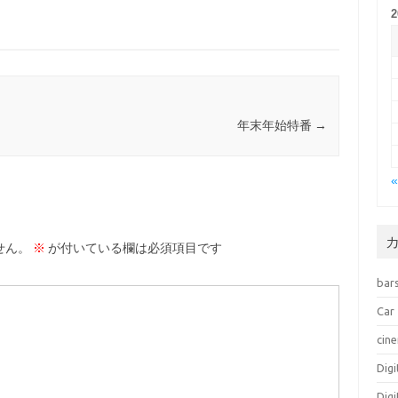
年末年始特番
→
せん。
※
が付いている欄は必須項目です
bar
Car
cin
Dig
Dig