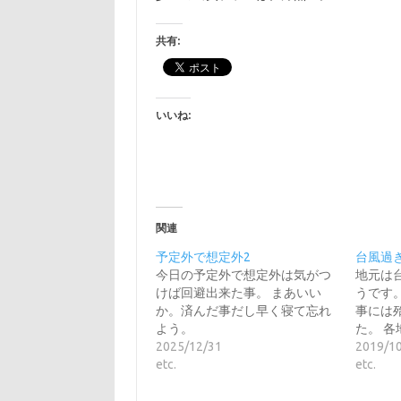
共有:
いいね:
関連
予定外で想定外2
台風過
今日の予定外で想定外は気がつ
地元は
けば回避出来た事。 まあいい
うです
か。済んだ事だし早く寝て忘れ
事には
よう。
た。 各
2025/12/31
2019/1
etc.
etc.