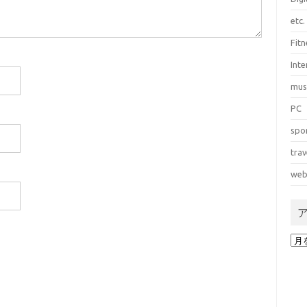
etc.
Fitn
Int
mus
PC
spo
trav
web
ア
ー
カ
イ
ブ