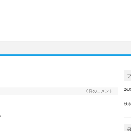
26
0件のコメント
検
？