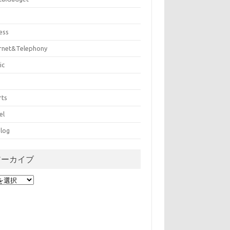
ess
ernet&Telephony
ic
rts
el
log
アーカイブ