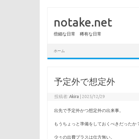
コ
ン
テ
notake.net
ン
ツ
へ
些細な日常 稀有な日常
ス
キ
ッ
プ
ホーム
予定外で想定外
投稿者:
Akira
|
2025/12/29
出先で予定外かつ想定外の出来事。
もうちょっと準備をしておくべきだったか
少々の出費プラスは仕方無い。