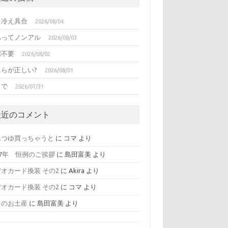
る冷え具合
2026/08/04
あってノンアル
2026/08/03
源不要
2026/08/02
ちらが正しい?
2026/08/01
日で
2026/07/31
最近のコメント
んつゆ買っちゃうと
に
コマ
より
17年 恒例のご挨拶
に
島田富美
より
オカード換装 その2
に
Akira
より
オカード換装 その2
に
コマ
より
日のお土産
に
島田富美
より