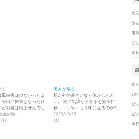
ぬ
故
電
ど
連
め
ぎて
暑さが戻る
20
台風被害は少なかったよ
想定外の暑さとなり体がしんど
。今日に振替となった仕
い。 次に気温が下がると完全に
ビデ
殆ど影響は出ませんでし
秋……いや、もう冬になるのか?
地区の秋…
2023/10/18
ビデ
0/13
etc.
今