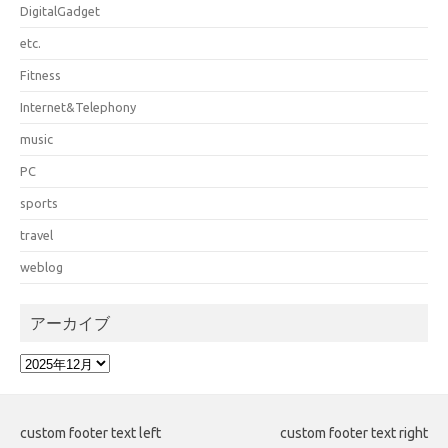
DigitalGadget
etc.
Fitness
Internet&Telephony
music
PC
sports
travel
weblog
アーカイブ
ア
ー
カ
イ
custom footer text left
custom footer text right
ブ