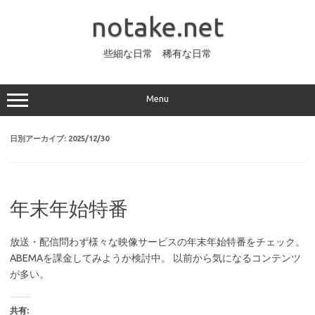
コ
ン
notake.net
テ
ン
ツ
へ
些細な日常 稀有な日常
ス
キ
ッ
プ
Menu
日別アーカイブ:
2025/12/30
年末年始特番
放送・配信問わず様々な映像サービスの年末年始特番をチェック。
ABEMAを課金してみようか検討中。 以前から気になるコンテンツ
が多い。
共有: