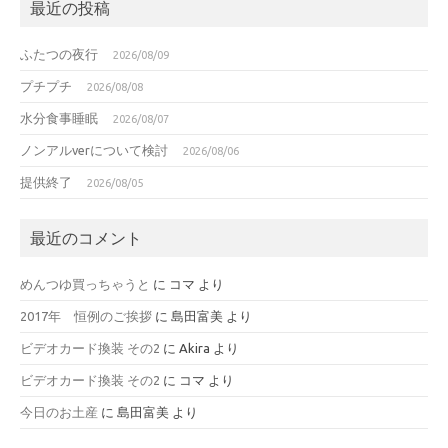
最近の投稿
ふたつの夜行
2026/08/09
プチプチ
2026/08/08
水分食事睡眠
2026/08/07
ノンアルverについて検討
2026/08/06
提供終了
2026/08/05
最近のコメント
めんつゆ買っちゃうと
に
コマ
より
2017年 恒例のご挨拶
に
島田富美
より
ビデオカード換装 その2
に
Akira
より
ビデオカード換装 その2
に
コマ
より
今日のお土産
に
島田富美
より