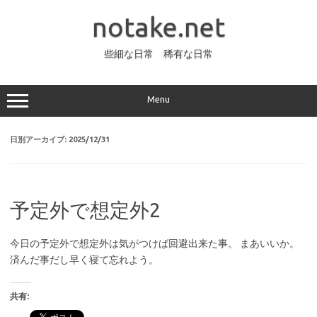
コ
ン
notake.net
テ
ン
ツ
へ
些細な日常 稀有な日常
ス
キ
ッ
プ
Menu
日別アーカイブ:
2025/12/31
予定外で想定外2
今日の予定外で想定外は気がつけば回避出来た事。 まあいいか。
済んだ事だし早く寝て忘れよう。
共有: