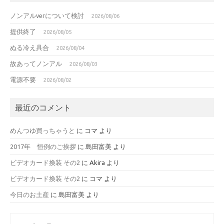
ノンアルverについて検討
2026/08/06
提供終了
2026/08/05
ぬる冷え具合
2026/08/04
故あってノンアル
2026/08/03
電源不要
2026/08/02
最近のコメント
めんつゆ買っちゃうと
に
コマ
より
2017年 恒例のご挨拶
に
島田富美
より
ビデオカード換装 その2
に
Akira
より
ビデオカード換装 その2
に
コマ
より
今日のお土産
に
島田富美
より