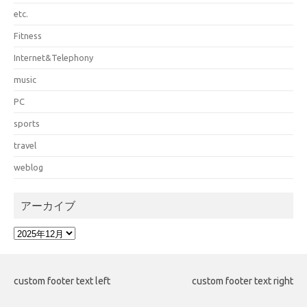
etc.
Fitness
Internet&Telephony
music
PC
sports
travel
weblog
アーカイブ
ア
ー
カ
イ
custom footer text left
custom footer text right
ブ