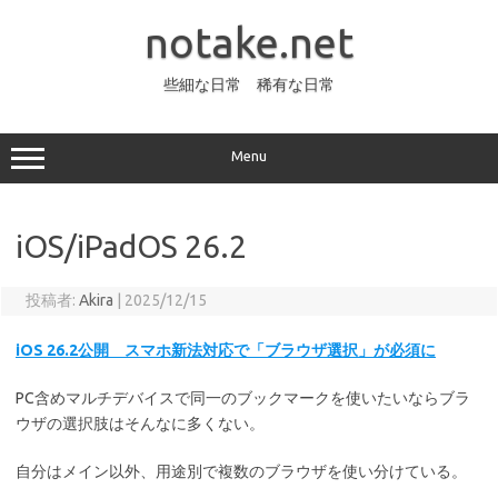
コ
ン
notake.net
テ
ン
ツ
へ
些細な日常 稀有な日常
ス
キ
ッ
プ
Menu
iOS/iPadOS 26.2
投稿者:
Akira
|
2025/12/15
iOS 26.2公開 スマホ新法対応で「ブラウザ選択」が必須に
PC含めマルチデバイスで同一のブックマークを使いたいならブラ
ウザの選択肢はそんなに多くない。
自分はメイン以外、用途別で複数のブラウザを使い分けている。