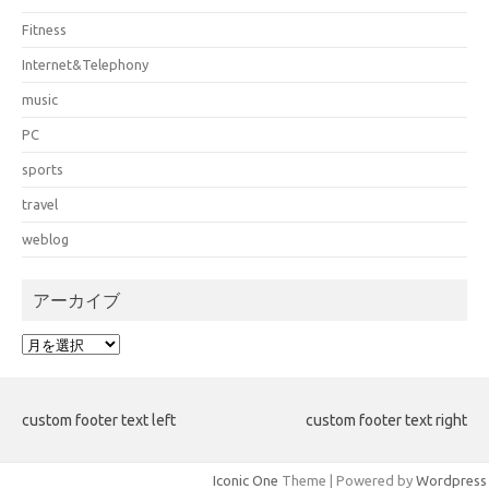
Fitness
Internet&Telephony
music
PC
sports
travel
weblog
アーカイブ
ア
ー
カ
イ
custom footer text left
custom footer text right
ブ
Iconic One
Theme | Powered by
Wordpress