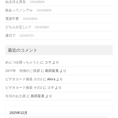
ぬる冷え具合
2026/08/04
故あってノンアル
2026/08/03
電源不要
2026/08/02
どちらが正しい?
2026/08/01
連日で
2026/07/31
最近のコメント
めんつゆ買っちゃうと
に
コマ
より
2017年 恒例のご挨拶
に
島田富美
より
ビデオカード換装 その2
に
Akira
より
ビデオカード換装 その2
に
コマ
より
今日のお土産
に
島田富美
より
2025年12月