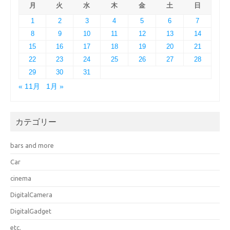
月
火
水
木
金
土
日
1
2
3
4
5
6
7
8
9
10
11
12
13
14
15
16
17
18
19
20
21
22
23
24
25
26
27
28
29
30
31
« 11月
1月 »
カテゴリー
bars and more
Car
cinema
DigitalCamera
DigitalGadget
etc.