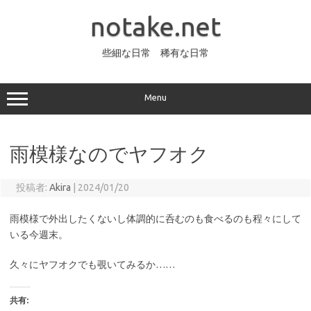
コ
ン
notake.net
テ
ン
ツ
へ
些細な日常 稀有な日常
ス
キ
ッ
プ
Menu
雨模様なのでヤフオク
投稿者:
Akira
|
2024/01/20
雨模様で外出したくないし体調的に呑むのも食べるのも程々にして
いる今週末。
久々にヤフオクでも覗いてみるか……
共有: