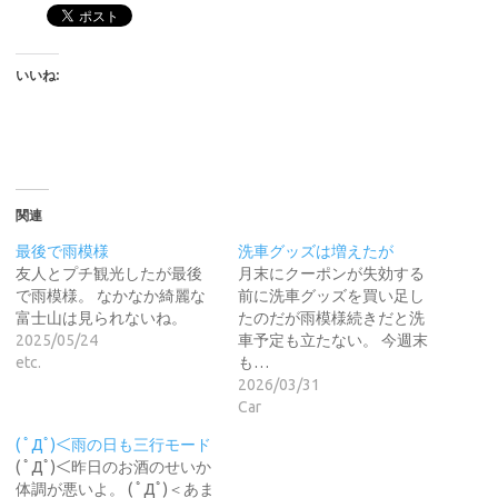
いいね:
関連
最後で雨模様
洗車グッズは増えたが
友人とプチ観光したが最後
月末にクーポンが失効する
で雨模様。 なかなか綺麗な
前に洗車グッズを買い足し
富士山は見られないね。
たのだが雨模様続きだと洗
2025/05/24
車予定も立たない。 今週末
etc.
も…
2026/03/31
Car
( ﾟДﾟ)＜雨の日も三行モード
( ﾟДﾟ)＜昨日のお酒のせいか
体調が悪いよ。 ( ﾟДﾟ)＜あま