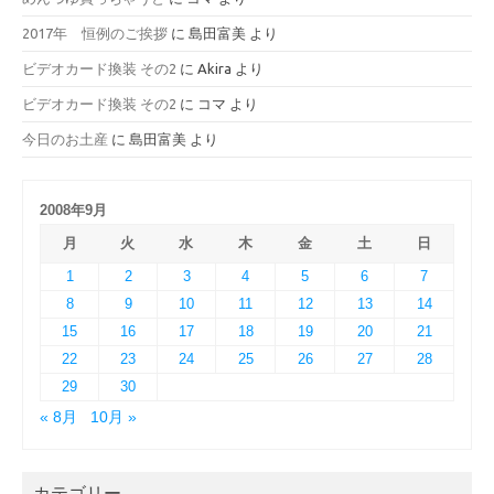
2017年 恒例のご挨拶
に
島田富美
より
ビデオカード換装 その2
に
Akira
より
ビデオカード換装 その2
に
コマ
より
今日のお土産
に
島田富美
より
2008年9月
月
火
水
木
金
土
日
1
2
3
4
5
6
7
8
9
10
11
12
13
14
15
16
17
18
19
20
21
22
23
24
25
26
27
28
29
30
« 8月
10月 »
カテゴリー