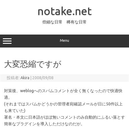
コ
ン
notake.net
テ
ン
ツ
へ
些細な日常 稀有な日常
ス
キ
ッ
プ
Menu
大変恐縮ですが
投稿者:
Akira
|
2008/09/08
対策後、weblogへのスパムコメントが全く無くなったので快適快
適。
(それまではスパムかどうかの管理者宛確認メールが日に50件以上
も来ていた)
署名・本文に日本語がほぼ無いコメントのみ自動的にふるい落とす
簡単なプラグインを導入しただけなのだが。