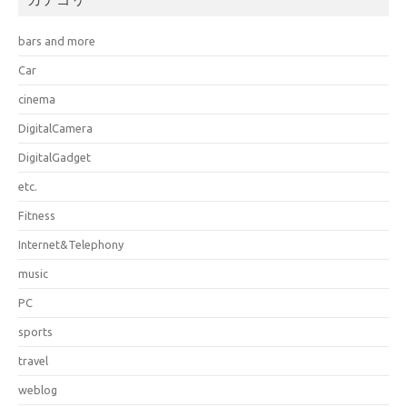
bars and more
Car
cinema
DigitalCamera
DigitalGadget
etc.
Fitness
Internet&Telephony
music
PC
sports
travel
weblog