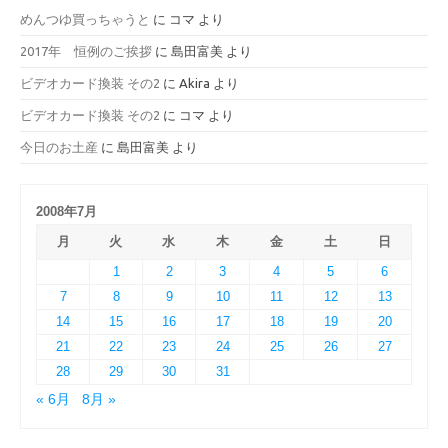
めんつゆ買っちゃうと
に
コマ
より
2017年 恒例のご挨拶
に
島田富美
より
ビデオカード換装 その2
に
Akira
より
ビデオカード換装 その2
に
コマ
より
今日のお土産
に
島田富美
より
2008年7月
月
火
水
木
金
土
日
1
2
3
4
5
6
7
8
9
10
11
12
13
14
15
16
17
18
19
20
21
22
23
24
25
26
27
28
29
30
31
« 6月
8月 »