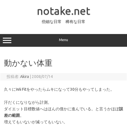
コ
ン
notake.net
テ
ン
ツ
へ
些細な日常 稀有な日常
ス
キ
ッ
プ
Menu
動かない体重
投稿者:
Akira
|
2008/07/14
久々にWii Fitをやったらムキになって30分もやってしまった。
汗だくになりながら計測。
ダイエット目標数値へはほんの僅かに進んでいる。と言うかほぼ
誤
差の範囲
。
増えてもいないが減ってもいない。