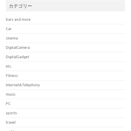
カテゴリー
bars and more
Car
cinema
DigitalCamera
DigitalGadget
etc.
Fitness
Internet&Telephony
music
PC
sports
travel