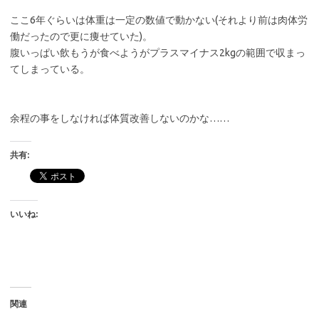
ここ6年ぐらいは体重は一定の数値で動かない(それより前は肉体労
働だったので更に痩せていた)。
腹いっぱい飲もうが食べようがプラスマイナス2kgの範囲で収まっ
てしまっている。
余程の事をしなければ体質改善しないのかな……
共有:
いいね:
関連