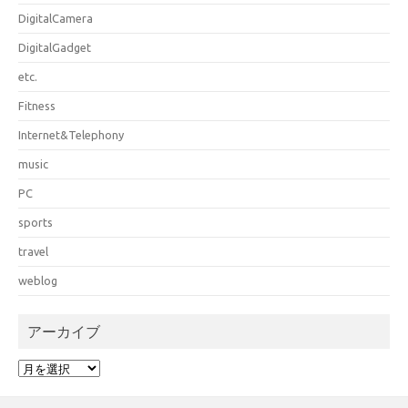
DigitalCamera
DigitalGadget
etc.
Fitness
Internet&Telephony
music
PC
sports
travel
weblog
アーカイブ
ア
ー
カ