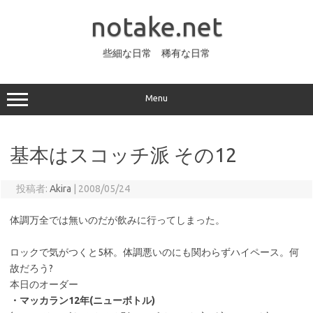
コ
ン
notake.net
テ
ン
ツ
へ
些細な日常 稀有な日常
ス
キ
ッ
プ
Menu
基本はスコッチ派 その12
投稿者:
Akira
|
2008/05/24
体調万全では無いのだが飲みに行ってしまった。
ロックで気がつくと5杯。体調悪いのにも関わらずハイペース。何
故だろう?
本日のオーダー
・マッカラン12年(ニューボトル)