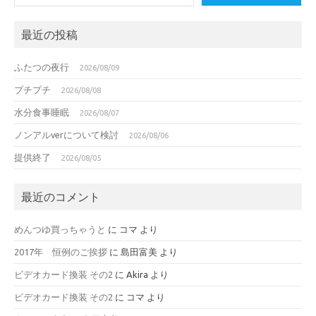
最近の投稿
ふたつの夜行
2026/08/09
プチプチ
2026/08/08
水分食事睡眠
2026/08/07
ノンアルverについて検討
2026/08/06
提供終了
2026/08/05
最近のコメント
めんつゆ買っちゃうと
に
コマ
より
2017年 恒例のご挨拶
に
島田富美
より
ビデオカード換装 その2
に
Akira
より
ビデオカード換装 その2
に
コマ
より