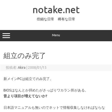
コ
ン
notake.net
テ
ン
ツ
へ
些細な日常 稀有な日常
ス
キ
ッ
プ
Menu
組立のみ完了
投稿者:
Akira
|
2008/01/15
新メインPCは組立てのみ完了。
BIOSはなんとか拝めたがさっぱりワカラン所がある。
昔より項目が増えてないか?
日本語マニュアルも無いのでネットで情報収集しなければならな