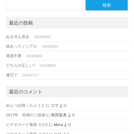
検索
最近の投稿
ぬる冷え具合
2026/08/04
故あってノンアル
2026/08/03
電源不要
2026/08/02
どちらが正しい?
2026/08/01
連日で
2026/07/31
最近のコメント
めんつゆ買っちゃうと
に
コマ
より
2017年 恒例のご挨拶
に
島田富美
より
ビデオカード換装 その2
に
Akira
より
ビデオカード換装 その2
に
コマ
より