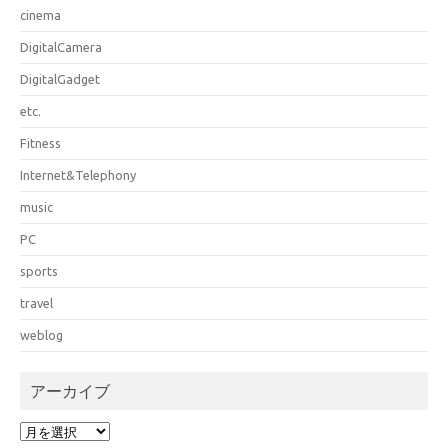
cinema
DigitalCamera
DigitalGadget
etc.
Fitness
Internet&Telephony
music
PC
sports
travel
weblog
アーカイブ
ア