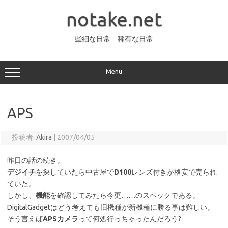
コ
ン
notake.net
テ
ン
ツ
へ
些細な日常 稀有な日常
ス
キ
ッ
プ
Menu
APS
投稿者:
Akira
|
2007/04/05
昨日の話の続き。
デジイチ
を探していたら中古屋で
D100
レンズ付きが格安で売られ
ていた。
しかし、
機能
を確認してみたら今更……のスペックである。
DigitalGadgetはどう考えても旧機種が新機種に勝る事は難しい。
そう言えば
APSカメラ
って何処行っちゃったんだろう?