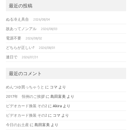
最近の投稿
ぬる冷え具合
2026/08/04
故あってノンアル
2026/08/03
電源不要
2026/08/02
どちらが正しい?
2026/08/01
連日で
2026/07/31
最近のコメント
めんつゆ買っちゃうと
に
コマ
より
2017年 恒例のご挨拶
に
島田富美
より
ビデオカード換装 その2
に
Akira
より
ビデオカード換装 その2
に
コマ
より
今日のお土産
に
島田富美
より