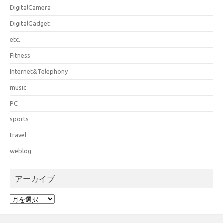
DigitalCamera
DigitalGadget
etc.
Fitness
Internet&Telephony
music
PC
sports
travel
weblog
アーカイブ
ア
ー
カ