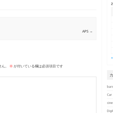
APS
→
せん。
※
が付いている欄は必須項目です
bar
Car
cin
Dig