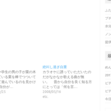
ふ
プ
水
ノン
提
絶叫し過ぎ自重
め
小学生の男の子が栗の木
カラオケに誘っていただいたの
20
ている栗を棒でつついて
だがなかなか歌える曲が無
て遊んでいるのを見かけ
い。 昔から自分を良く知る方
ビデ
自分が…
にとっては「何を言…
ビデ
9/25
2008/05/16
etc.
今