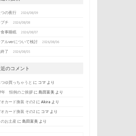
たつの夜行
2026/08/09
チプチ
2026/08/08
分食事睡眠
2026/08/07
アルverについて検討
2026/08/06
供終了
2026/08/05
最近のコメント
んつゆ買っちゃうと
に
コマ
より
17年 恒例のご挨拶
に
島田富美
より
オカード換装 その2
に
Akira
より
オカード換装 その2
に
コマ
より
日のお土産
に
島田富美
より