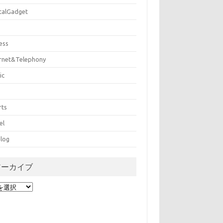
italGadget
ess
ernet&Telephony
ic
rts
el
log
アーカイブ