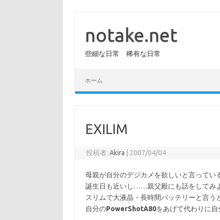
コ
ン
テ
notake.net
ン
ツ
へ
些細な日常 稀有な日常
ス
キ
ッ
プ
ホーム
EXILIM
投稿者:
Akira
|
2007/04/04
母親が自分のデジカメを欲しいと言ってい
誕生日も近いし……親父殿にも話をしてみよ
スリムで大液晶・長時間バッテリーと言う
自分の
PowerShotA80
をあげて代わりに自