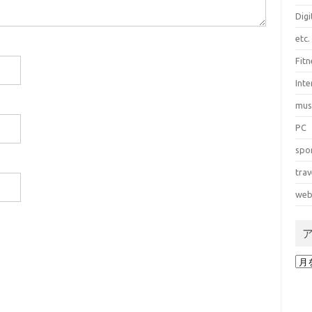
Dig
etc.
Fitn
Int
mus
PC
spo
trav
web
ア
ー
カ
イ