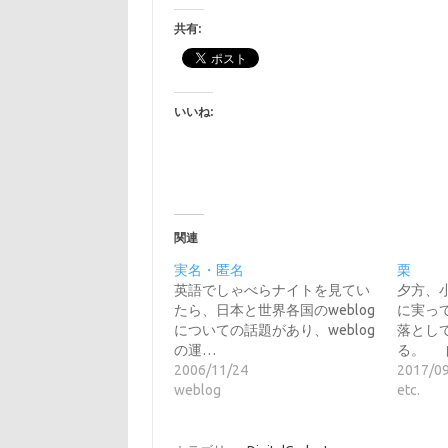
共有:
いいね:
関連
実名・匿名
栗
英語でしゃべらナイトを見てい
夕方、
たら、日本と世界各国のweblog
に実っ
についての話題があり、weblog
落とし
の運…
る。 
2006/11/24
2017/0
weblog
etc.