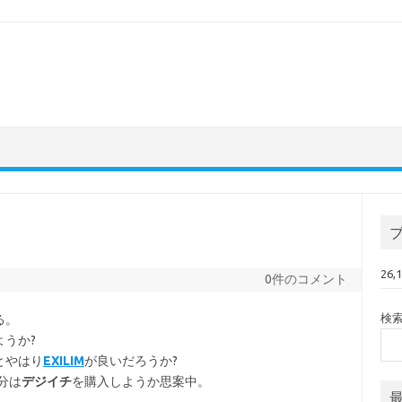
26
0件のコメント
検
る。
うか?
とやはり
EXILIM
が良いだろうか?
分は
デジイチ
を購入しようか思案中。