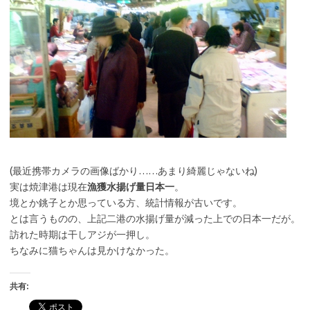
(最近携帯カメラの画像ばかり……あまり綺麗じゃないね)
実は焼津港は現在
漁獲水揚げ量日本一
。
境とか銚子とか思っている方、統計情報が古いです。
とは言うものの、上記二港の水揚げ量が減った上での日本一だが。
訪れた時期は干しアジが一押し。
ちなみに猫ちゃんは見かけなかった。
共有: