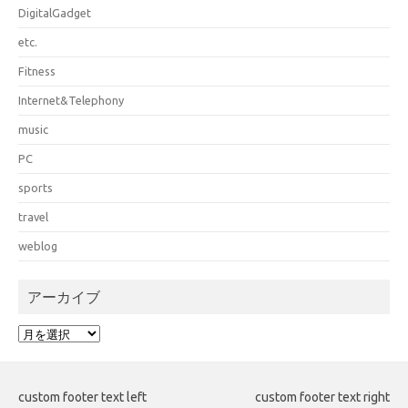
DigitalGadget
etc.
Fitness
Internet&Telephony
music
PC
sports
travel
weblog
アーカイブ
ア
ー
カ
イ
custom footer text left
custom footer text right
ブ