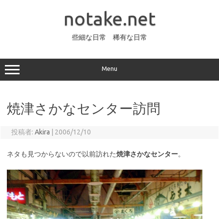
コ
ン
notake.net
テ
ン
ツ
へ
些細な日常 稀有な日常
ス
キ
ッ
プ
Menu
焼津さかなセンター訪問
投稿者:
Akira
|
2006/12/10
ネタも見つからないので以前訪れた
焼津さかなセンター
。