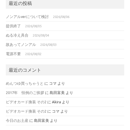
最近の投稿
ノンアルverについて検討
2026/08/06
提供終了
2026/08/05
ぬる冷え具合
2026/08/04
故あってノンアル
2026/08/03
電源不要
2026/08/02
最近のコメント
めんつゆ買っちゃうと
に
コマ
より
2017年 恒例のご挨拶
に
島田富美
より
ビデオカード換装 その2
に
Akira
より
ビデオカード換装 その2
に
コマ
より
今日のお土産
に
島田富美
より