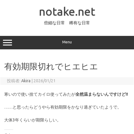
コ
ン
notake.net
テ
ン
ツ
へ
些細な日常 稀有な日常
ス
キ
ッ
プ
Menu
有効期限切れでヒエヒエ
投稿者:
Akira
|
2026/01/21
寒いので使い捨てカイロ使ってみたが
全然温まらないんですけど!!
……と思ったらどうやら有効期限をかなり過ぎていたようで。
大体3年くらいが期限らしい。