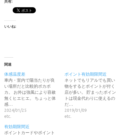
共有:
いいね:
関連
体感温度差
ポイント有効期限間近
車内・室内で陽当たりが良
ネットでもリアルでも買い
い場所だと比較的ポカポ
物をするとポイントが付く
カ。 お外は強風により容赦
店が多い。 貯まったポイン
無くヒエヒエ。 ちょっと体
トは現金代わりに使えるの
感…
だ…
2024/01/25
2019/01/09
etc.
etc.
有効期限間近
ポイントカードやポイント