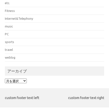
etc.
Fitness
Internet&Telephony
music
PC
sports
travel
weblog
アーカイブ
ア
ー
カ
イ
custom footer text left
custom footer text right
ブ