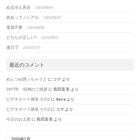
ぬる冷え具合
2026/08/04
故あってノンアル
2026/08/03
電源不要
2026/08/02
どちらが正しい?
2026/08/01
連日で
2026/07/31
最近のコメント
めんつゆ買っちゃうと
に
コマ
より
2017年 恒例のご挨拶
に
島田富美
より
ビデオカード換装 その2
に
Akira
より
ビデオカード換装 その2
に
コマ
より
今日のお土産
に
島田富美
より
2026年1月