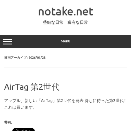
コ
ン
notake.net
テ
ン
ツ
へ
些細な日常 稀有な日常
ス
キ
ッ
プ
Menu
日別アーカイブ:
2026/01/28
AirTag 第2世代
アップル、新しい「AirTag」第2世代を発表 待ちに待った第2世代!!
これは買います。
共有: