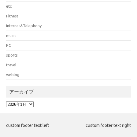
etc.
Fitness
Internet&Telephony
music
PC
sports
travel
weblog
アーカイブ
ア
ー
カ
イ
custom footer text left
custom footer text right
ブ