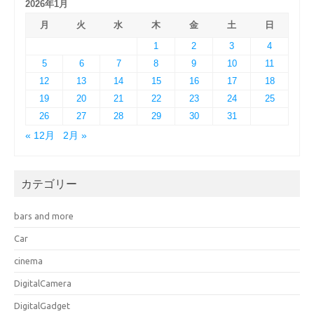
2026年1月
月
火
水
木
金
土
日
1
2
3
4
5
6
7
8
9
10
11
12
13
14
15
16
17
18
19
20
21
22
23
24
25
26
27
28
29
30
31
« 12月
2月 »
カテゴリー
bars and more
Car
cinema
DigitalCamera
DigitalGadget