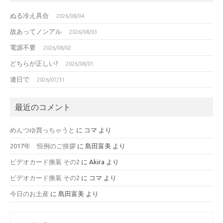
ぬる冷え具合
2026/08/04
故あってノンアル
2026/08/03
電源不要
2026/08/02
どちらが正しい?
2026/08/01
連日で
2026/07/31
最近のコメント
めんつゆ買っちゃうと
に
コマ
より
2017年 恒例のご挨拶
に
島田富美
より
ビデオカード換装 その2
に
Akira
より
ビデオカード換装 その2
に
コマ
より
今日のお土産
に
島田富美
より