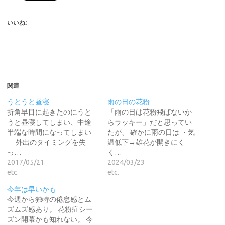
いいね:
関連
うとうと昼寝
雨の日の花粉
折角早目に起きたのにうと
「雨の日は花粉飛ばないか
うと昼寝してしまい、中途
らラッキー」だと思ってい
半端な時間になってしまい
たが、 確かに雨の日は ・気
外出のタイミングを失
温低下→雄花が開きにく
っ…
く…
2017/05/21
2024/03/23
etc.
etc.
今年は早いかも
今週から独特の倦怠感とム
ズムズ感あり。 花粉症シー
ズン開幕かも知れない。 今