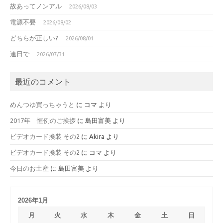
故あってノンアル
2026/08/03
電源不要
2026/08/02
どちらが正しい?
2026/08/01
連日で
2026/07/31
最近のコメント
めんつゆ買っちゃうと
に
コマ
より
2017年 恒例のご挨拶
に
島田富美
より
ビデオカード換装 その2
に
Akira
より
ビデオカード換装 その2
に
コマ
より
今日のお土産
に
島田富美
より
2026年1月
月
火
水
木
金
土
日