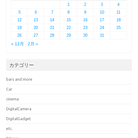
1
2
3
4
5
6
7
8
9
10
11
12
13
14
15
16
17
18
19
20
21
22
23
24
25
26
27
28
29
30
31
« 12月
2月 »
カテゴリー
bars and more
Car
cinema
DigitalCamera
DigitalGadget
etc.