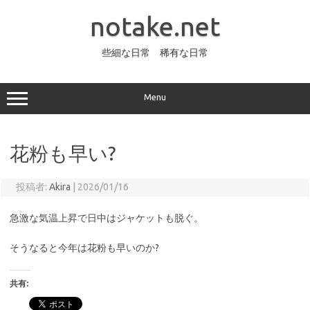
コ
ン
notake.net
テ
ン
ツ
へ
些細な日常 稀有な日常
ス
キ
ッ
プ
Menu
花粉も早い?
投稿者:
Akira
|
2026/01/16
急激な気温上昇で日中はジャケットも脱ぐ。
そうなると今年は花粉も早いのか?
共有: