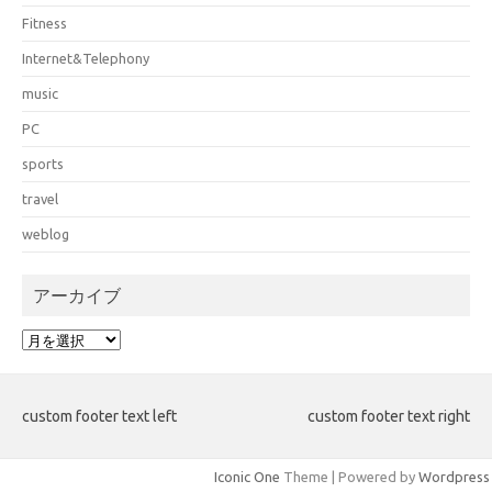
Fitness
Internet&Telephony
music
PC
sports
travel
weblog
アーカイブ
ア
ー
カ
イ
custom footer text left
custom footer text right
ブ
Iconic One
Theme | Powered by
Wordpress