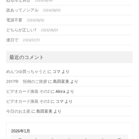
2026/08/04
故あってノンアル
2026/08/03
電源不要
2026/08/02
どちらが正しい?
2026/08/01
連日で
2026/07/31
最近のコメント
めんつゆ買っちゃうと
に
コマ
より
2017年 恒例のご挨拶
に
島田富美
より
ビデオカード換装 その2
に
Akira
より
ビデオカード換装 その2
に
コマ
より
今日のお土産
に
島田富美
より
2026年1月