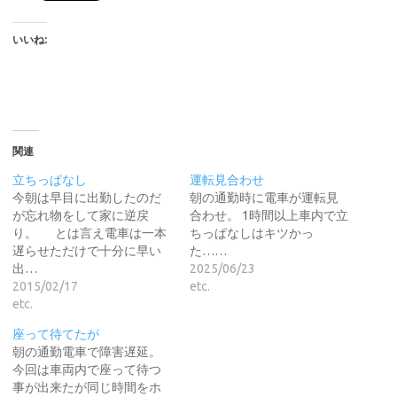
いいね:
関連
立ちっぱなし
運転見合わせ
今朝は早目に出勤したのだ
朝の通勤時に電車が運転見
が忘れ物をして家に逆戻
合わせ。 1時間以上車内で立
り。 とは言え電車は一本
ちっぱなしはキツかっ
遅らせただけで十分に早い
た……
出…
2025/06/23
2015/02/17
etc.
etc.
座って待てたが
朝の通勤電車で障害遅延。
今回は車両内で座って待つ
事が出来たが同じ時間をホ