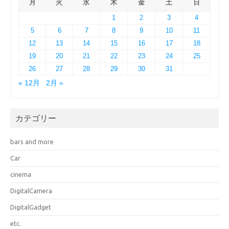
月
火
水
木
金
土
日
1
2
3
4
5
6
7
8
9
10
11
12
13
14
15
16
17
18
19
20
21
22
23
24
25
26
27
28
29
30
31
« 12月
2月 »
カテゴリー
bars and more
Car
cinema
DigitalCamera
DigitalGadget
etc.