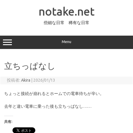
コ
ン
notake.net
テ
ン
ツ
へ
些細な日常 稀有な日常
ス
キ
ッ
プ
Menu
立ちっぱなし
投稿者:
Akira
|
2026/01/13
ちょっと接続が崩れるとホームでの電車待ちが辛い。
去年と違い電車に乗った後も立ちっぱなし……
共有: