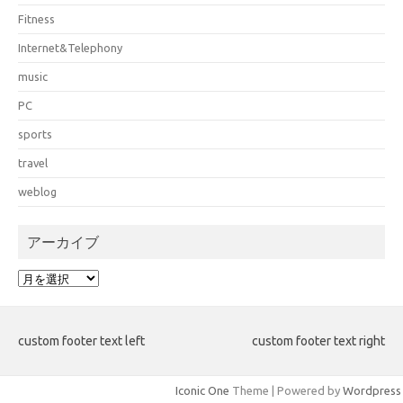
Fitness
Internet&Telephony
music
PC
sports
travel
weblog
アーカイブ
ア
ー
カ
イ
custom footer text left
custom footer text right
ブ
Iconic One
Theme | Powered by
Wordpress