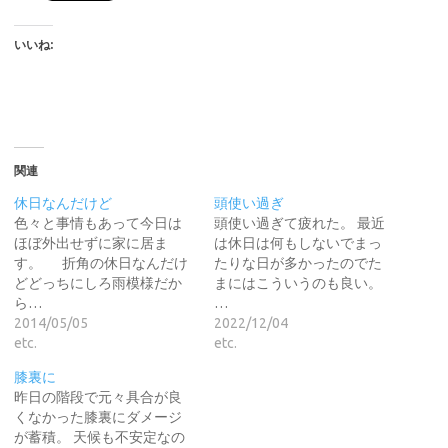
いいね:
関連
休日なんだけど
頭使い過ぎ
色々と事情もあって今日は
頭使い過ぎて疲れた。 最近
ほぼ外出せずに家に居ま
は休日は何もしないでまっ
す。 折角の休日なんだけ
たりな日が多かったのでた
どどっちにしろ雨模様だか
まにはこういうのも良い。
ら…
…
2014/05/05
2022/12/04
etc.
etc.
膝裏に
昨日の階段で元々具合が良
くなかった膝裏にダメージ
が蓄積。 天候も不安定なの