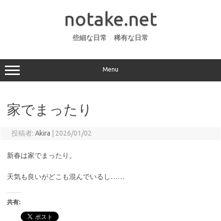
コ
ン
notake.net
テ
ン
ツ
へ
些細な日常 稀有な日常
ス
キ
ッ
プ
Menu
家でまったり
投稿者:
Akira
|
2026/01/02
新春は家でまったり。
天気も良いがどこも混んでいるし……
共有: