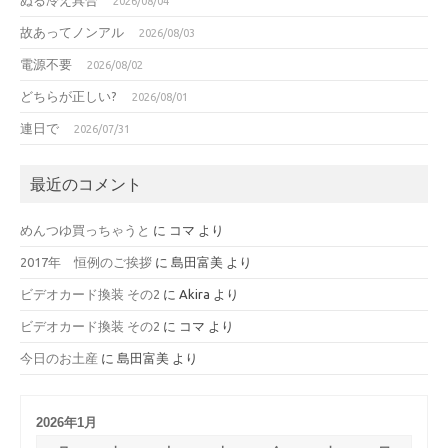
2026/08/04
故あってノンアル
2026/08/03
電源不要
2026/08/02
どちらが正しい?
2026/08/01
連日で
2026/07/31
最近のコメント
めんつゆ買っちゃうと
に
コマ
より
2017年 恒例のご挨拶
に
島田富美
より
ビデオカード換装 その2
に
Akira
より
ビデオカード換装 その2
に
コマ
より
今日のお土産
に
島田富美
より
2026年1月