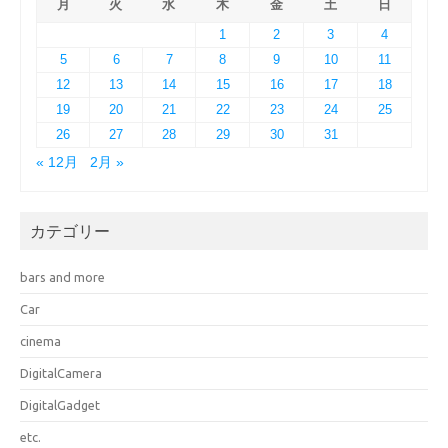
月
火
水
木
金
土
日
1
2
3
4
5
6
7
8
9
10
11
12
13
14
15
16
17
18
19
20
21
22
23
24
25
26
27
28
29
30
31
« 12月
2月 »
カテゴリー
bars and more
Car
cinema
DigitalCamera
DigitalGadget
etc.