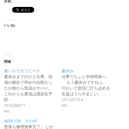
共有:
いいね:
関連
暑いのでオフピーク
夏休み
夏休みまでのひと仕事。現
仕事でちょと学校関係へ。
場の都合で早めの出勤だっ
もう夏休みですねぇ。
たが朝から気温がヤバイ。
汗かいて部活に打ち込める
これからも夏場は感染症予
生徒はうらやましい。…
防…
2012/07/24
2020/08/11
etc.
etc.
ALFA 159 その41
窓落ち修理無事完了。 しか