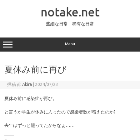
コ
ン
notake.net
テ
ン
ツ
へ
些細な日常 稀有な日常
ス
キ
ッ
プ
Menu
夏休み前に再び
投稿者:
Akira
|
2024/07/23
夏休み前に感染症が再び。
と言うか学生が休みに入ったので感染者数が増えたのか?
去年はずっと籠ってたからなぁ……