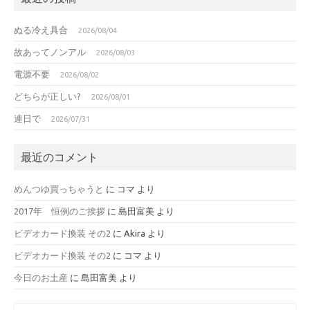
ぬる冷え具合
2026/08/04
故あってノンアル
2026/08/03
電源不要
2026/08/02
どちらが正しい?
2026/08/01
連日で
2026/07/31
最近のコメント
めんつゆ買っちゃうと
に
コマ
より
2017年 恒例のご挨拶
に
島田富美
より
ビデオカード換装 その2
に
Akira
より
ビデオカード換装 その2
に
コマ
より
今日のお土産
に
島田富美
より