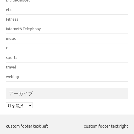
etc.
Fitness
Internet&Telephony
music
PC
sports
travel
weblog
アーカイブ
ア
ー
カ
イ
custom footer text left
custom footer text right
ブ