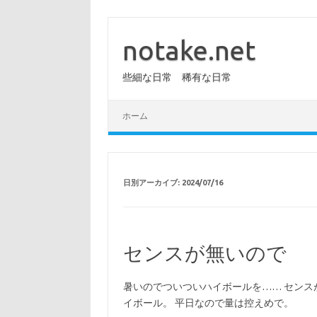
コ
ン
テ
notake.net
ン
ツ
へ
些細な日常 稀有な日常
ス
キ
ッ
プ
ホーム
日別アーカイブ:
2024/07/16
センスが無いので
暑いのでついついハイボールを…… セン
イボール。 平日なので量は控えめで。