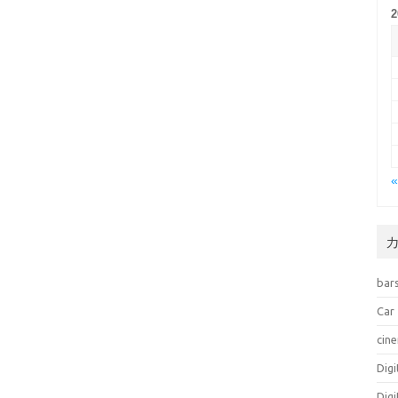
bar
Car
cin
Dig
Dig