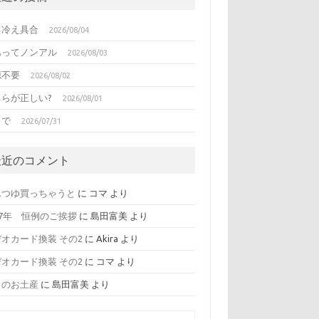
る冷え具合
2026/08/04
あってノンアル
2026/08/03
源不要
2026/08/02
ちらが正しい?
2026/08/01
日で
2026/07/31
最近のコメント
んつゆ買っちゃうと
に
コマ
より
17年 恒例のご挨拶
に
島田富美
より
オカード換装 その2
に
Akira
より
オカード換装 その2
に
コマ
より
日のお土産
に
島田富美
より