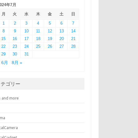
2024年7月
月
火
水
木
金
土
日
1
2
3
4
5
6
7
8
9
10
11
12
13
14
15
16
17
18
19
20
21
22
23
24
25
26
27
28
29
30
31
« 6月
8月 »
カテゴリー
s and more
ema
italCamera
italGadget