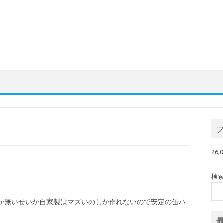
26
検
スが無いせいか自家製はマズいのしか作れないので安定の缶ハ