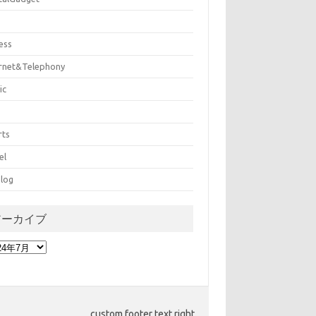
ess
ernet&Telephony
ic
rts
el
log
アーカイブ
custom footer text right