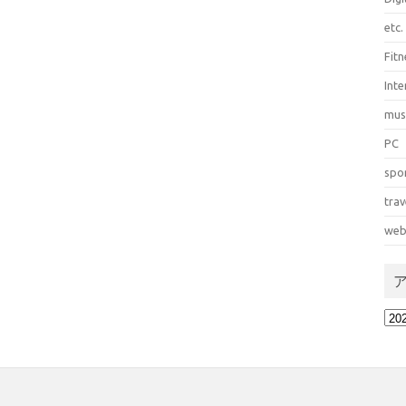
etc.
Fitn
Int
mus
PC
spo
trav
web
ア
ー
カ
イ
ブ