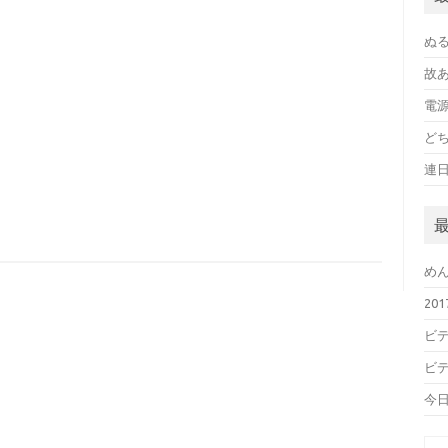
ぬ
故
電
ど
連
め
20
ビデ
ビデ
今