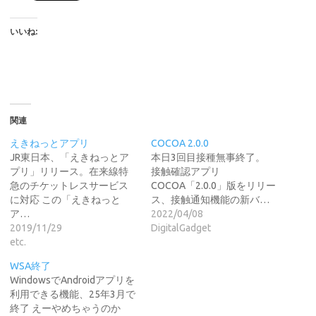
いいね:
関連
えきねっとアプリ
COCOA 2.0.0
JR東日本、「えきねっとア
本日3回目接種無事終了。
プリ」リリース。在来線特
接触確認アプリ
急のチケットレスサービス
COCOA「2.0.0」版をリリー
に対応 この「えきねっと
ス、接触通知機能の新バ…
ア…
2022/04/08
2019/11/29
DigitalGadget
etc.
WSA終了
WindowsでAndroidアプリを
利用できる機能、25年3月で
終了 えーやめちゃうのか