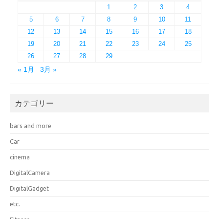
1
2
3
4
5
6
7
8
9
10
11
12
13
14
15
16
17
18
19
20
21
22
23
24
25
26
27
28
29
« 1月
3月 »
カテゴリー
bars and more
Car
cinema
DigitalCamera
DigitalGadget
etc.