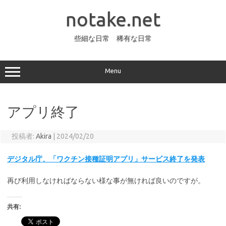
コ
ン
notake.net
テ
ン
ツ
へ
些細な日常 稀有な日常
ス
キ
ッ
プ
Menu
アプリ終了
投稿者:
Akira
|
2024/02/20
デジタル庁、「ワクチン接種証明アプリ」サービス終了を発表
再び利用しなければならない様な事が無ければ良いのですが。
共有: