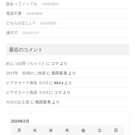
故あってノンアル
2026/08/03
電源不要
2026/08/02
どちらが正しい?
2026/08/01
連日で
2026/07/31
最近のコメント
めんつゆ買っちゃうと
に
コマ
より
2017年 恒例のご挨拶
に
島田富美
より
ビデオカード換装 その2
に
Akira
より
ビデオカード換装 その2
に
コマ
より
今日のお土産
に
島田富美
より
2024年2月
月
火
水
木
金
土
日