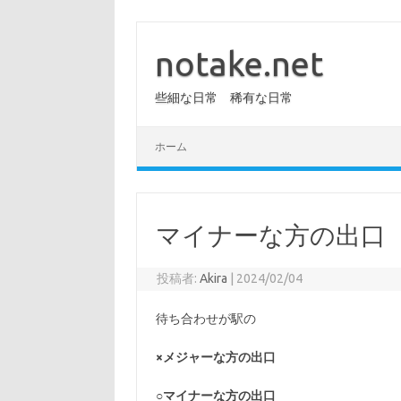
コ
ン
テ
notake.net
ン
ツ
へ
些細な日常 稀有な日常
ス
キ
ッ
プ
ホーム
マイナーな方の出口
投稿者:
Akira
|
2024/02/04
待ち合わせが駅の
×メジャーな方の出口
○マイナーな方の出口