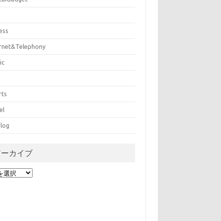
ess
ernet&Telephony
ic
rts
el
log
アーカイブ