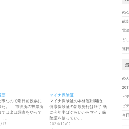
ぬ
故
電
ど
連
め
20
投票
マイナ保険証
ビデ
仕事なので期日前投票に
マイナ保険証の本格運用開始、
ビデ
来た。 市役所の投票所
健康保険証の新規発行は終了 既
口では出口調査をやって
に今年半ばぐらいからマイナ保
今
 …
険証を使ってい…
7/13
2024/12/02