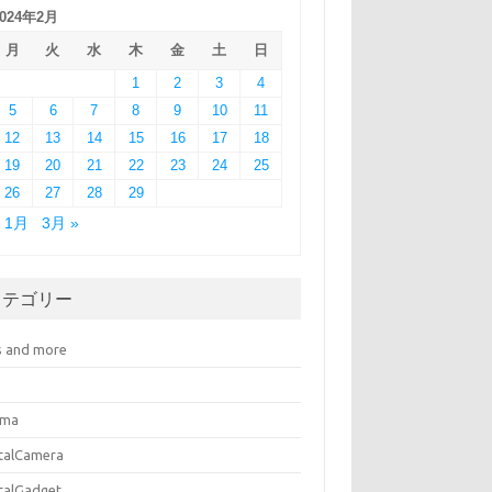
2024年2月
月
火
水
木
金
土
日
1
2
3
4
5
6
7
8
9
10
11
12
13
14
15
16
17
18
19
20
21
22
23
24
25
26
27
28
29
« 1月
3月 »
カテゴリー
s and more
ema
italCamera
italGadget