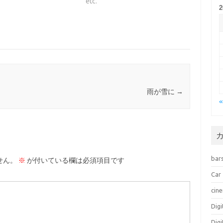
etc.
雨が雪に
→
bar
せん。
※
が付いている欄は必須項目です
Car
cin
Dig
Dig