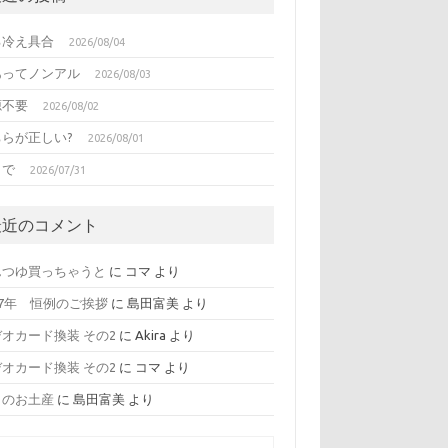
る冷え具合
2026/08/04
あってノンアル
2026/08/03
源不要
2026/08/02
ちらが正しい?
2026/08/01
日で
2026/07/31
最近のコメント
んつゆ買っちゃうと
に
コマ
より
17年 恒例のご挨拶
に
島田富美
より
オカード換装 その2
に
Akira
より
オカード換装 その2
に
コマ
より
日のお土産
に
島田富美
より