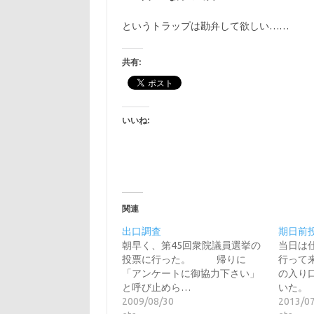
というトラップは勘弁して欲しい……
共有:
いいね:
関連
出口調査
期日前
朝早く、第45回衆院議員選挙の
当日は
投票に行った。 帰りに
行って
「アンケートに御協力下さい」
の入り
と呼び止めら…
いた。
2009/08/30
2013/0