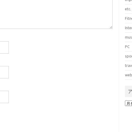
etc.
Fitn
Int
mus
PC
spo
trav
web
ア
ー
カ
イ
ブ