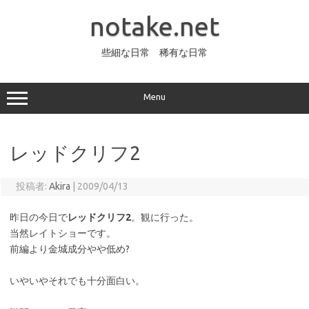
コ
ン
notake.net
テ
ン
ツ
へ
些細な日常 稀有な日常
ス
キ
ッ
プ
Menu
レッドクリフ2
投稿者:
Akira
|
2009/04/13
昨日の今日で
レッドクリフ2
。観に行った。
当然レイトショーです。
前編より金城成分やや低め?
いやいやそれでも十分面白い。