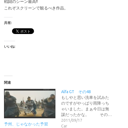
戦闘のシーン最高!!
これぞスクリーンで観るべき作品。
共有:
いいね:
関連
Alfa GT その48
もしやと思い洗車を試みた
のですがやっぱり雨降っち
ゃいました。まぁ今日は無
謀だったかな。 その…
2011/09/17
予州、じゃなかった予習
Car