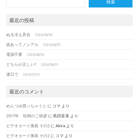
検索
最近の投稿
ぬる冷え具合
2026/08/04
故あってノンアル
2026/08/03
電源不要
2026/08/02
どちらが正しい?
2026/08/01
連日で
2026/07/31
最近のコメント
めんつゆ買っちゃうと
に
コマ
より
2017年 恒例のご挨拶
に
島田富美
より
ビデオカード換装 その2
に
Akira
より
ビデオカード換装 その2
に
コマ
より