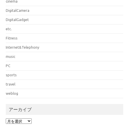
cinema
DigitalCamera
DigitalGadget
etc.
Fitness
Internet&Telephony
music
PC
sports
travel
weblog
アーカイブ
ア
ー