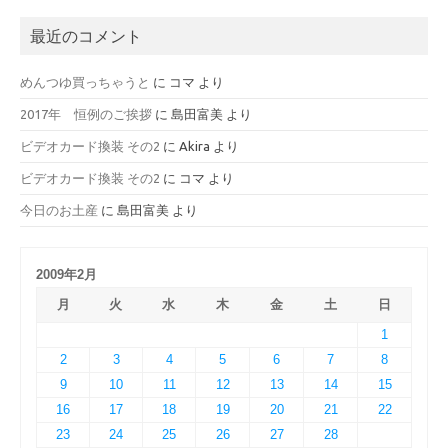
最近のコメント
めんつゆ買っちゃうと
に
コマ
より
2017年 恒例のご挨拶
に
島田富美
より
ビデオカード換装 その2
に
Akira
より
ビデオカード換装 その2
に
コマ
より
今日のお土産
に
島田富美
より
2009年2月
月
火
水
木
金
土
日
1
2
3
4
5
6
7
8
9
10
11
12
13
14
15
16
17
18
19
20
21
22
23
24
25
26
27
28