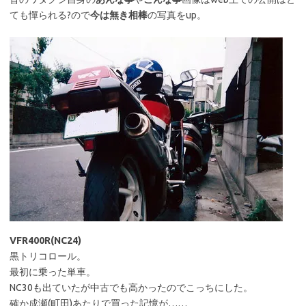
ても憚られる?ので
今は無き相棒
の写真をup。
VFR400R(NC24)
黒トリコロール。
最初に乗った単車。
NC30も出ていたが中古でも高かったのでこっちにした。
確か成瀬(町田)あたりで買った記憶が……