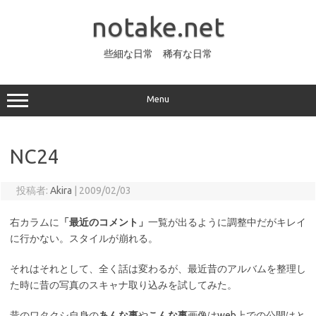
コ
ン
notake.net
テ
ン
ツ
へ
些細な日常 稀有な日常
ス
キ
ッ
プ
Menu
NC24
投稿者:
Akira
|
2009/02/03
右カラムに
「最近のコメント」
一覧が出るように調整中だがキレイ
に行かない。スタイルが崩れる。
それはそれとして、全く話は変わるが、最近昔のアルバムを整理し
た時に昔の写真のスキャナ取り込みを試してみた。
昔のワタクシ自身の
あんな事
や
こんな事
画像はweb上での公開はと