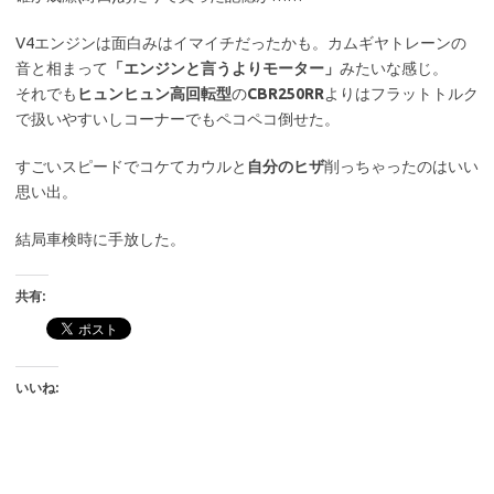
V4エンジンは面白みはイマイチだったかも。カムギヤトレーンの
音と相まって
「エンジンと言うよりモーター」
みたいな感じ。
それでも
ヒュンヒュン高回転型
の
CBR250RR
よりはフラットトルク
で扱いやすいしコーナーでもペコペコ倒せた。
すごいスピードでコケてカウルと
自分のヒザ
削っちゃったのはいい
思い出。
結局車検時に手放した。
共有:
いいね: