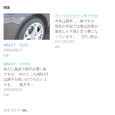
関連
ゴッツゴツかフッサフサか
今年は酉年……鳥ですが、
現在の学説では鳥は恐竜が
進化した子孫と言う事にな
っています。 (少し昔は…
2017/01/05
Alfa GT その3
etc.
2009/08/17
Car
Alfa GT その12
未だに風邪で調子が悪い私
ですが、 今のところAlfa GT
は調子が良いのでそのトコ
ロを。 粗方モ…
2009/09/26
Car
カテゴリー:
etc.