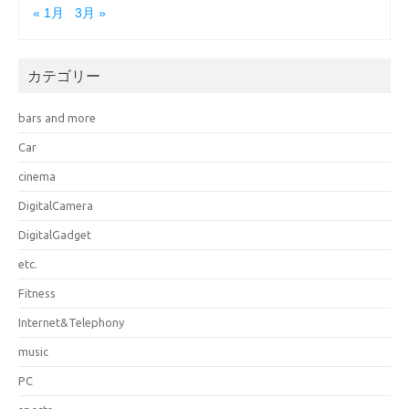
« 1月
3月 »
カテゴリー
bars and more
Car
cinema
DigitalCamera
DigitalGadget
etc.
Fitness
Internet&Telephony
music
PC