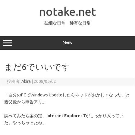
コ
ン
notake.net
テ
ン
ツ
へ
些細な日常 稀有な日常
ス
キ
ッ
プ
Menu
まだ6でいいです
投稿者:
Akira
|
2008/05/02
「自分のPCでWindows Updateしたらネットがおかしくなった」と
親父殿から申告アリ。
調べてみたら案の定、
Internet Explorer 7
がしっかり入ってい
た。やっちゃったね。