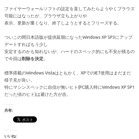
ファイヤーウォールソフトの設定を直してみたらようやくブラウズ
可能にはなったが、ブラウザ立ち上がりや
表示、更新が重くなり、終了しようとするとフリーズする。
ついこの間日本語版が提供延期になったWindows XP SP3にアップ
デートすればもう少し
安定するのかも知れないが、ハードのスペック的にも不安が残るの
で今回は
削除を決定
。
標準搭載のWindows Vistaはともかく、XPでのIE7使用はまだまだ
様子見が良い。
特にマシンスペックに自信が無いヒト(PC購入時にWindows XP SP1
だった頃のヒト)は避けた方が吉。
共有:
いいね: