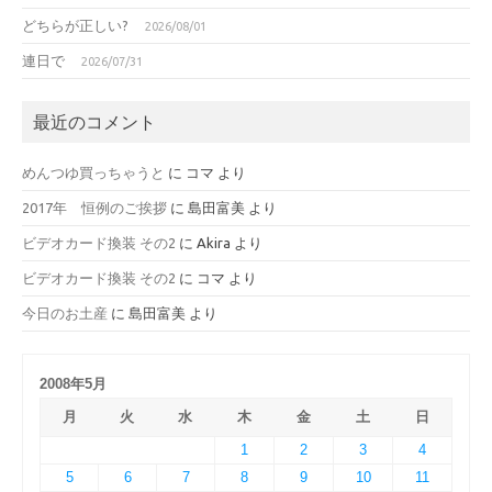
どちらが正しい?
2026/08/01
連日で
2026/07/31
最近のコメント
めんつゆ買っちゃうと
に
コマ
より
2017年 恒例のご挨拶
に
島田富美
より
ビデオカード換装 その2
に
Akira
より
ビデオカード換装 その2
に
コマ
より
今日のお土産
に
島田富美
より
2008年5月
月
火
水
木
金
土
日
1
2
3
4
5
6
7
8
9
10
11