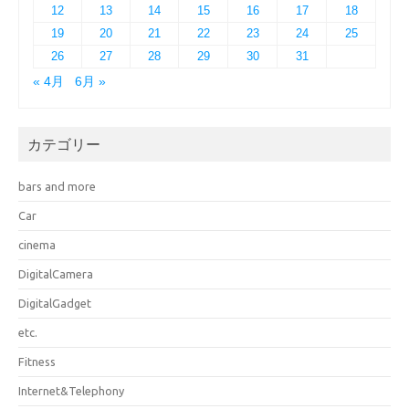
12
13
14
15
16
17
18
19
20
21
22
23
24
25
26
27
28
29
30
31
« 4月
6月 »
カテゴリー
bars and more
Car
cinema
DigitalCamera
DigitalGadget
etc.
Fitness
Internet&Telephony